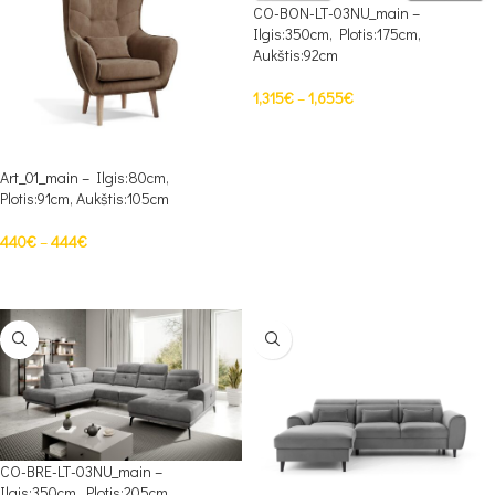
CO-BON-LT-03NU_main –
Ilgis:350cm, Plotis:175cm,
Aukštis:92cm
1,315
€
–
1,655
€
PASIRINKTI SAVYBES
Art_01_main – Ilgis:80cm,
Plotis:91cm, Aukštis:105cm
440
€
–
444
€
PASIRINKTI SAVYBES
CO-BRE-LT-03NU_main –
Ilgis:350cm, Plotis:205cm,