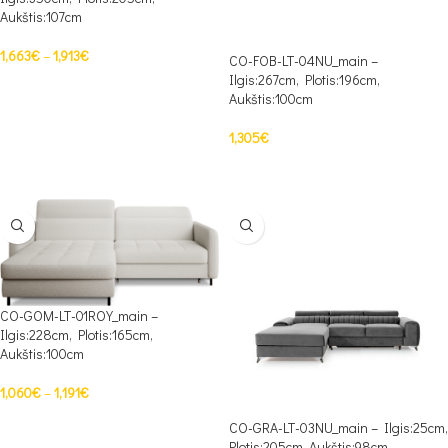
Aukštis:107cm
1,663
€
–
1,913
€
CO-FOB-LT-04NU_main –
Ilgis:267cm, Plotis:196cm,
PASIRINKTI SAVYBES
Aukštis:100cm
1,305
€
PASIRINKTI SAVYBES
CO-GOM-LT-01ROY_main –
Ilgis:228cm, Plotis:165cm,
Aukštis:100cm
1,060
€
–
1,191
€
PASIRINKTI SAVYBES
CO-GRA-LT-03NU_main – Ilgis:25cm,
Plotis:205cm, Aukštis:98cm