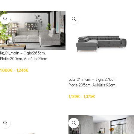
PASIRINKTI SAVYBES
Kr_01_main – Ilgis:265cm,
Plotis:200cm, Aukštis:95cm
1,080
€
–
1,246
€
Lau_01_main – Ilgis:278cm,
PASIRINKTI SAVYBES
Plotis:205cm, Aukštis:92cm
1,139
€
–
1,375
€
PASIRINKTI SAVYBES