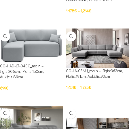
1,178
€
–
1,214
€
PASIRINKTI SAVYBES
CO-HAD-LT-04SO_main –
CO-LA-03NU_main – Ilgis:362cm,
Ilgis:206cm, Plotis:150cm,
Plotis:191cm, Aukštis:90cm
Aukštis:89cm
1,451
€
–
1,735
€
614
€
PASIRINKTI SAVYBES
PASIRINKTI SAVYBES