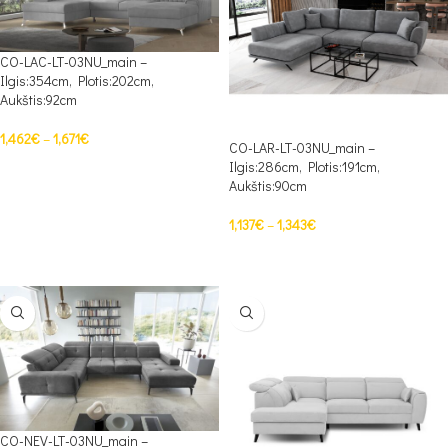
CO-LAC-LT-03NU_main –
Ilgis:354cm, Plotis:202cm,
Aukštis:92cm
1,462
€
–
1,671
€
CO-LAR-LT-03NU_main –
Ilgis:286cm, Plotis:191cm,
PASIRINKTI SAVYBES
Aukštis:90cm
1,137
€
–
1,343
€
PASIRINKTI SAVYBES
CO-NEV-LT-03NU_main –