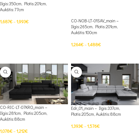
Ilgis:350cm, Plotis:201cm,
Aukštis:77cm
CO-NOB-LT-01SAV_main –
1,687
€
–
1,993
€
Ilgis:265cm, Plotis:201cm,
PASIRINKTI SAVYBES
Aukštis:100cm
1,264
€
–
1,488
€
PASIRINKTI SAVYBES
CO-RIC-LT-07KRO_main –
Edr_01_main – Ilgis:337cm,
Ilgis:281cm, Plotis:205cm,
Plotis:205cm, Aukštis:88cm
Aukštis:88cm
1,393
€
–
1,576
€
1,078
€
–
1,212
€
PASIRINKTI SAVYBES