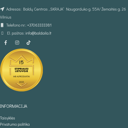
Adresas: Baldų Centras „SKRAJA“ Naugarduko g. 55A/ Žemaitės g. 26
Vilnius
Telefono nr.:
+37063333381
El. paštas:
info@baldaila.lt
INFORMACIJA
Taisyklės
Privatumo politika