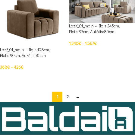
LazK_01_main – Ilgis:245cm,
Plotis:97cm, Aukštis:85cm
1,340
€
–
1,567
€
LazF_01_main – Ilgis:108cm,
PASIRINKTI SAVYBES
Plotis:90cm, Aukštis:85cm
368
€
–
426
€
PASIRINKTI SAVYBES
1
2
→