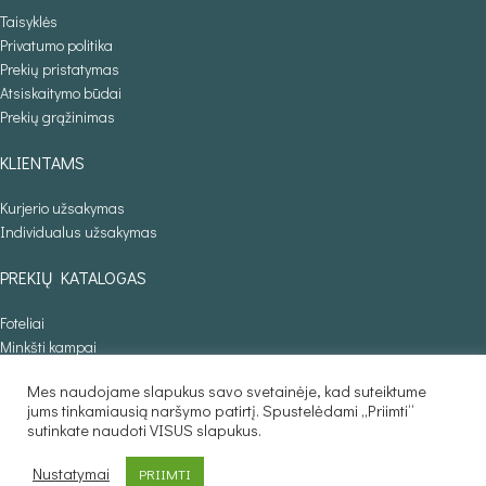
Taisyklės
Privatumo politika
Prekių pristatymas
Atsiskaitymo būdai
Prekių grąžinimas
KLIENTAMS
Kurjerio užsakymas
Individualus užsakymas
PREKIŲ KATALOGAS
Foteliai
Minkšti kampai
Lovos
Mes naudojame slapukus savo svetainėje, kad suteiktume
Sofos lovos
jums tinkamiausią naršymo patirtį. Spustelėdami „Priimti“
Stalai
sutinkate naudoti VISUS slapukus.
Baldaila.lt © 2025
Nustatymai
PRIIMTI