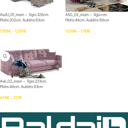
AsdU_01_main – Ilgis:326cm,
ASG_02_main – Ilgis:cm,
Plotis:202cm, Aukštis:93cm
Plotis:46cm, Aukštis:86cm
1,158
€
–
1,295
€
1,036
€
–
1,113
€
PASIRINKTI SAVYBES
PASIRINKTI SAVYBES
Ask_02_main – Ilgis:233cm,
Plotis:46cm, Aukštis:93cm
665
€
–
727
€
PASIRINKTI SAVYBES