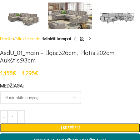
Pradžia
Minkšti baldai
Minkšti kampai
AsdU_01_main – Ilgis:326cm, Plotis:202cm,
Aukštis:93cm
1,158
€
–
1,295
€
MEDŽIAGA
Į KREPŠELĮ