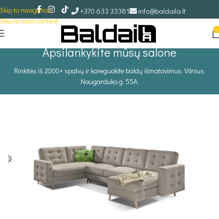
Skip to navigation
+370 633 33381
info@baldaila.lt
Skip to main content
0
Apsilankykite mūsų salone
Rinkitės iš 2000+ spalvų ir koreguokite baldų išmatavimus. Vilnius,
Naugarduko g. 55A.