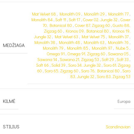
Mat Velvet 68
,
Monolith 09
,
Monolith 29
,
Monolith 77
,
Monolith 84
,
Soft 11
,
Soft 17
,
Cover 02, Jungle 32
,
Cover
70, Botanical 80
,
Cover 87, Zigzag 60
,
Gusto 88,
Zigzag 60
,
Kronos 09, Botanical 80
,
Kronos 19,
Jungle 32
,
Mat Velvet 63
,
Mat Velvet 75
,
Monolith 37
,
Monolith 38
,
Monolith 48
,
Monolith 63
,
Monolith 76
,
MEDŽIAGA
Monolith 79
,
Monolith 85
,
Monolith 97
,
Nube 5
,
Omega 91
,
Omega 91, Zigzag 60
,
Sawana 05
,
Sawana 14
,
Sawana 21, Zigzag 53
,
Soft 29
,
Soft 33
,
Soft 66
,
Solid 39
,
Soro 34, Jungle 32
,
Soro 61, Zigzag
60
,
Soro 65, Zigzag 60
,
Soro 76, Botanical 80
,
Soro
83, Jungle 32
,
Soro 83, Zigzag 53
KILMĖ
Europa
STILIUS
Scandinavian