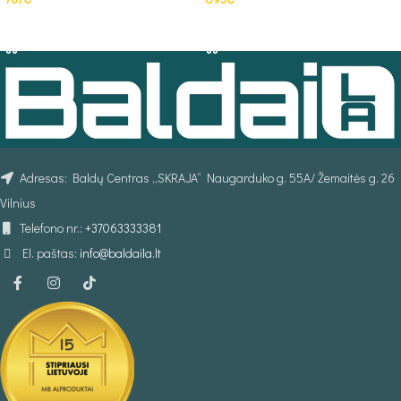
PASIRINKTI SAVYBES
PASIRINKTI SAVYBES
Adresas: Baldų Centras „SKRAJA“ Naugarduko g. 55A/ Žemaitės g. 26
Vilnius
Telefono nr.:
+37063333381
El. paštas:
info@baldaila.lt