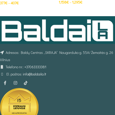
1,158
€
–
1,295
€
377
€
–
407
€
PASIRINKTI SAVYBES
PASIRINKTI SAVYBES
Adresas: Baldų Centras „SKRAJA“ Naugarduko g. 55A/ Žemaitės g. 26
Vilnius
Telefono nr.:
+37063333381
El. paštas:
info@baldaila.lt