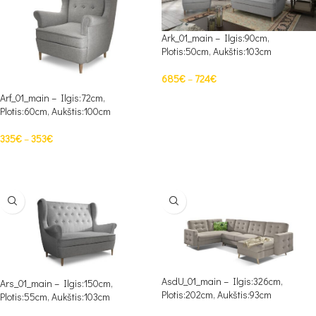
Ark_01_main – Ilgis:90cm,
Plotis:50cm, Aukštis:103cm
685
€
–
724
€
Arf_01_main – Ilgis:72cm,
PASIRINKTI SAVYBES
Plotis:60cm, Aukštis:100cm
335
€
–
353
€
PASIRINKTI SAVYBES
AsdU_01_main – Ilgis:326cm,
Ars_01_main – Ilgis:150cm,
Plotis:202cm, Aukštis:93cm
Plotis:55cm, Aukštis:103cm