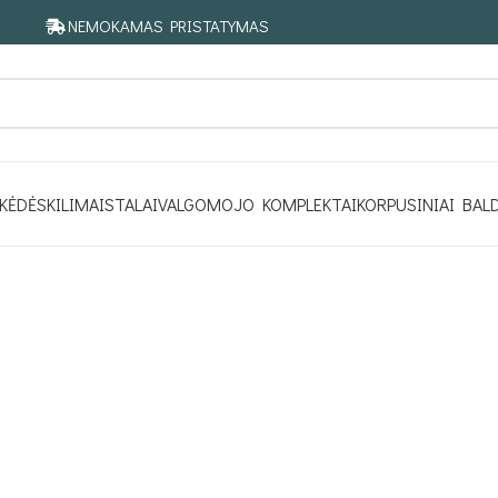
NEMOKAMAS PRISTATYMAS
KĖDĖS
KILIMAI
STALAI
VALGOMOJO KOMPLEKTAI
KORPUSINIAI BAL