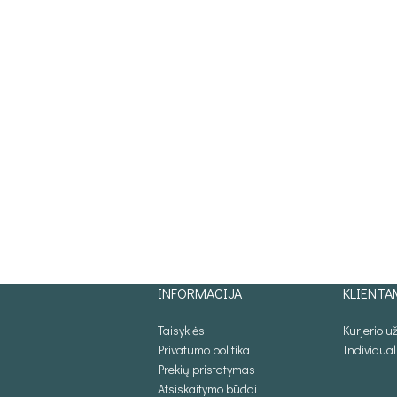
INFORMACIJA
KLIENTA
Taisyklės
Kurjerio 
Privatumo politika
Individua
Prekių pristatymas
Atsiskaitymo būdai