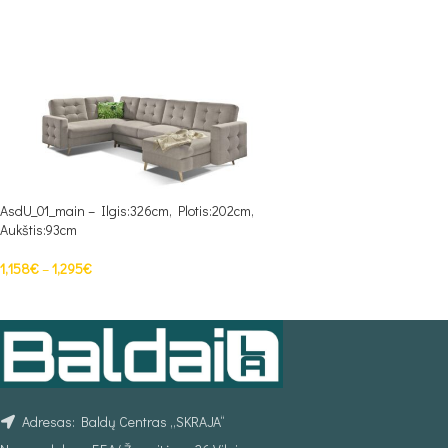
AsdU_01_main – Ilgis:326cm, Plotis:202cm,
Aukštis:93cm
1,158
€
–
1,295
€
PASIRINKTI SAVYBES
Adresas: Baldų Centras „SKRAJA“