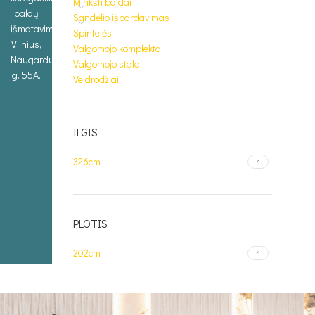
Minkšti baldai
baldų
Sandėlio išpardavimas
išmatavimus.
Spintelės
Vilnius,
Valgomojo komplektai
Naugarduko
Valgomojo stalai
g. 55A.
Veidrodžiai
ILGIS
326cm
1
PLOTIS
202cm
1