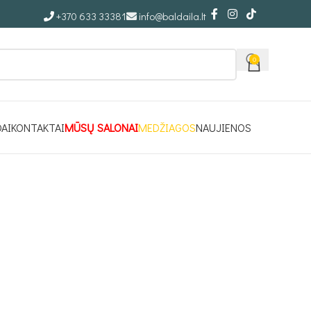
+370 633 33381
info@baldaila.lt
0
DAI
KONTAKTAI
MŪSŲ SALONAI
MEDŽIAGOS
NAUJIENOS