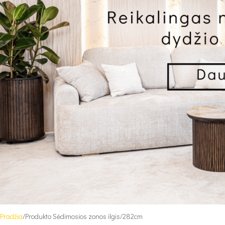
Pradžia
Produkto Sėdimosios zonos ilgis
282cm