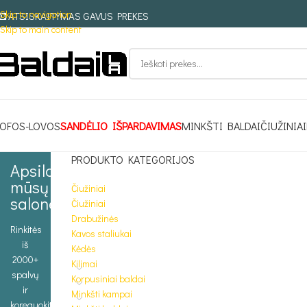
Skip to navigation
ATSISKAITYMAS GAVUS PREKES
Skip to main content
OFOS-LOVOS
SANDĖLIO IŠPARDAVIMAS
MINKŠTI BALDAI
ČIUŽINIAI
PRODUKTO KATEGORIJOS
Apsilankykite
mūsų
Čiužiniai
salone
Čiužiniai
Drabužinės
Rinkitės
Kavos staliukai
iš
Kėdės
2000+
Kilimai
spalvų
Korpusiniai baldai
ir
Minkšti kampai
koreguokite