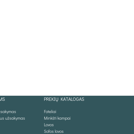
MS
PREKIŲ KATALOGAS
užsakymas
Foteliai
lus užsakymas
Minkšti kampai
Lovos
Sofos lovos