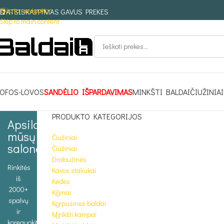
Skip to navigation
ATSISKAITYMAS GAVUS PREKES
Skip to main content
OFOS-LOVOS
SANDĖLIO IŠPARDAVIMAS
MINKŠTI BALDAI
ČIUŽINIAI
PRODUKTO KATEGORIJOS
Apsilankykite
mūsų
Čiužiniai
salone
Čiužiniai
Drabužinės
Rinkitės
Kavos staliukai
iš
Kėdės
2000+
Kilimai
spalvų
Korpusiniai baldai
ir
Minkšti kampai
koreguokite