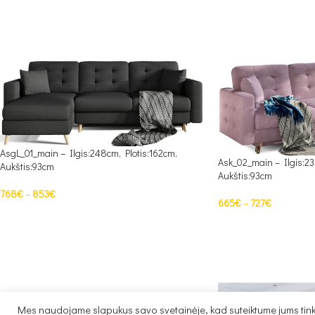
AsgL_01_main – Ilgis:248cm, Plotis:162cm,
Ask_02_main – Ilgis:23
Aukštis:93cm
Aukštis:93cm
768
€
–
853
€
665
€
–
727
€
PASIRINKTI SAVYBES
PASIRINKTI SAVYBES
Mes naudojame slapukus savo svetainėje, kad suteiktume jums tinka