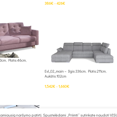
386
€
–
426
€
PASIRINKTI SAVYBES
3cm, Plotis:46cm,
Evl_02_main – Ilgis:336cm, Plotis:211cm,
Aukštis:102cm
1,542
€
–
1,660
€
PASIRINKTI SAVYBES
miausią naršymo patirtį. Spustelėdami „Priimti“ sutinkate naudoti VIS