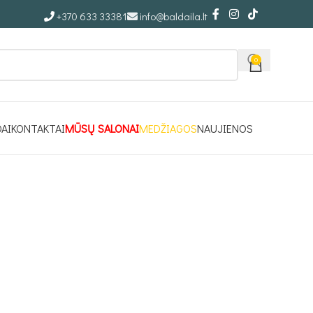
+370 633 33381
info@baldaila.lt
0
DAI
KONTAKTAI
MŪSŲ SALONAI
MEDŽIAGOS
NAUJIENOS