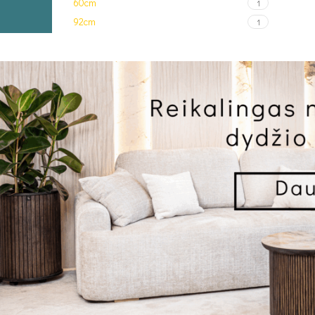
60cm
1
92cm
1