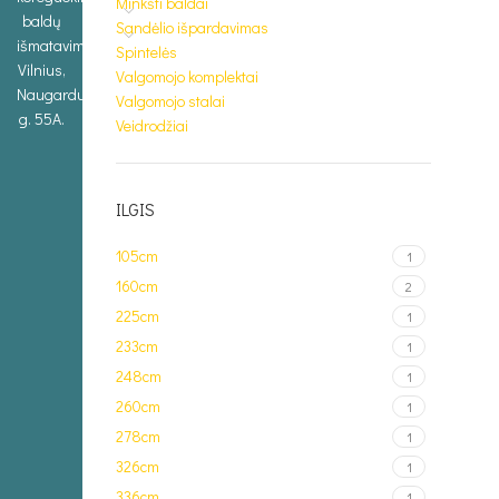
Minkšti baldai
baldų
Sandėlio išpardavimas
išmatavimus.
Spintelės
Vilnius,
Valgomojo komplektai
Naugarduko
Valgomojo stalai
g. 55A.
Veidrodžiai
ILGIS
105cm
1
160cm
2
225cm
1
233cm
1
248cm
1
260cm
1
278cm
1
326cm
1
336cm
1