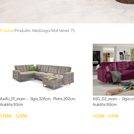
Pradžia
Produkto Medžiaga
Mat Velvet 75
AsdU_01_main – Ilgis:326cm, Plotis:202cm,
ASG_02_main – Ilgis:cm
Aukštis:93cm
Aukštis:86cm
1,158
€
–
1,295
€
1,036
€
–
1,113
€
PASIRINKTI SAVYBES
PASIRINKTI SAVYBES