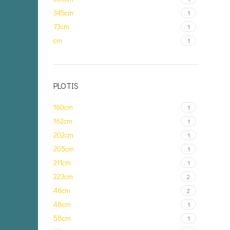
345cm
1
73cm
1
cm
1
PLOTIS
160cm
1
162cm
1
202cm
1
205cm
1
211cm
1
223cm
2
46cm
2
48cm
1
58cm
1