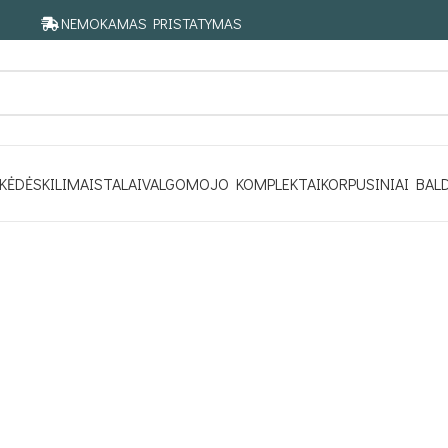
NEMOKAMAS PRISTATYMAS
KĖDĖS
KILIMAI
STALAI
VALGOMOJO KOMPLEKTAI
KORPUSINIAI BAL