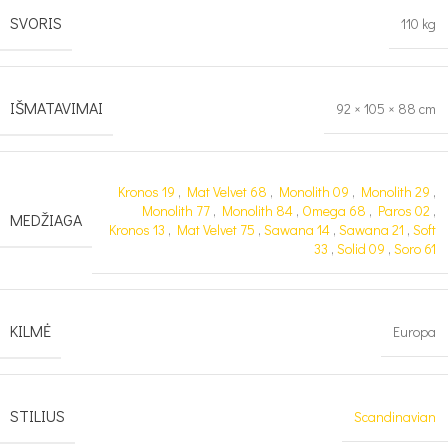
SVORIS
110 kg
IŠMATAVIMAI
92 × 105 × 88 cm
Kronos 19
,
Mat Velvet 68
,
Monolith 09
,
Monolith 29
,
Monolith 77
,
Monolith 84
,
Omega 68
,
Paros 02
,
MEDŽIAGA
Kronos 13
,
Mat Velvet 75
,
Sawana 14
,
Sawana 21
,
Soft
33
,
Solid 09
,
Soro 61
KILMĖ
Europa
STILIUS
Scandinavian