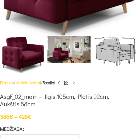
Pradžia
Minkšti baldai
Foteliai
AsgF_02_main – Ilgis:105cm, Plotis:92cm,
Aukštis:88cm
386
€
–
426
€
MEDŽIAGA