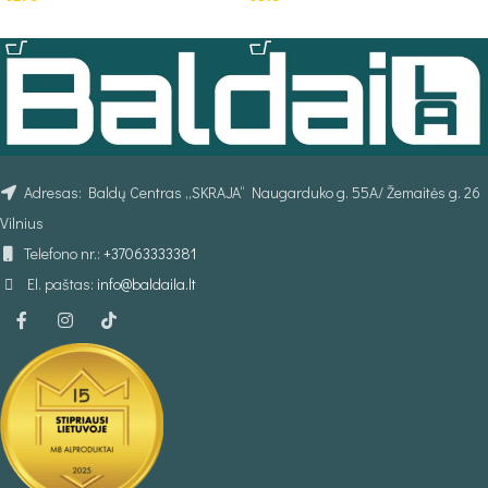
Į KREPŠELĮ
PASIRINKTI SAVYBES
Adresas: Baldų Centras „SKRAJA“ Naugarduko g. 55A/ Žemaitės g. 26
Vilnius
Telefono nr.:
+37063333381
El. paštas:
info@baldaila.lt