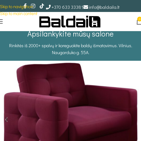
Skip to navigation
+370 633 33381
info@baldaila.lt
Skip to main content
0
Apsilankykite mūsų salone
Rinkitės iš 2000+ spalvų ir koreguokite baldų išmatavimus. Vilnius,
Naugarduko g. 55A.