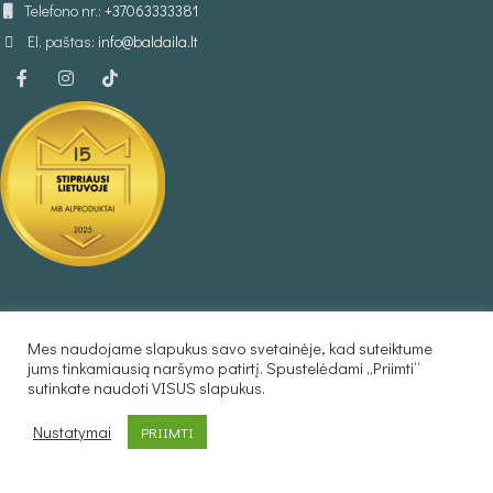
Telefono nr.:
+37063333381
El. paštas:
info@baldaila.lt
INFORMACIJA
Mes naudojame slapukus savo svetainėje, kad suteiktume
Taisyklės
jums tinkamiausią naršymo patirtį. Spustelėdami „Priimti“
sutinkate naudoti VISUS slapukus.
Privatumo politika
Prekių pristatymas
Nustatymai
PRIIMTI
Atsiskaitymo būdai
Prekių grąžinimas