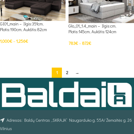
GI01_main – Ilgis:351cm,
Glo_01_1.4_main – Ilgis:cm,
Plotis:190cm, Aukštis:82cm
Plotis:145cm, Aukštis:124cm
1,000
€
–
1,256
€
783
€
–
872
€
PASIRINKTI SAVYBES
PASIRINKTI SAVYBES
1
2
→
Adresas: Baldų Centras „SKRAJA“ Naugarduko g. 55A/ Žemaitės g. 26
Vilnius