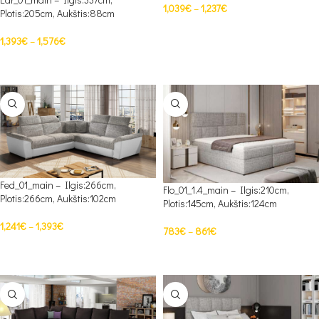
1,039
€
–
1,237
€
Plotis:205cm, Aukštis:88cm
PASIRINKTI SAVYBES
1,393
€
–
1,576
€
PASIRINKTI SAVYBES
Fed_01_main – Ilgis:266cm,
Flo_01_1.4_main – Ilgis:210cm,
Plotis:266cm, Aukštis:102cm
Plotis:145cm, Aukštis:124cm
1,241
€
–
1,393
€
783
€
–
861
€
PASIRINKTI SAVYBES
PASIRINKTI SAVYBES