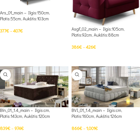
Ars_01_main – Ilgis:150cm,
Plotis:55cm, Aukštis:103cm
AsgF_02_main – Ilgis:105cm,
377
€
–
407
€
Plotis:92cm, Aukštis:88cm
PASIRINKTI SAVYBES
386
€
–
426
€
PASIRINKTI SAVYBES
Bln_01_1.4_main – Ilgis:cm,
BVI_01_1.4_main – Ilgis:cm,
Plotis:143cm, Aukštis:120cm
Plotis:160cm, Aukštis:126cm
839
€
–
974
€
866
€
–
1,001
€
PASIRINKTI SAVYBES
PASIRINKTI SAVYBES