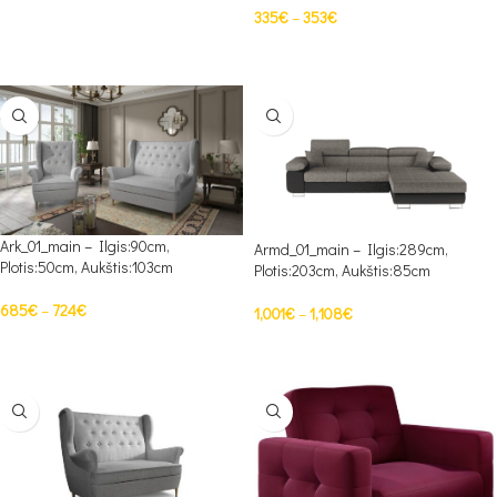
335
€
–
353
€
PASIRINKTI SAVYBES
Ark_01_main – Ilgis:90cm,
Armd_01_main – Ilgis:289cm,
Plotis:50cm, Aukštis:103cm
Plotis:203cm, Aukštis:85cm
685
€
–
724
€
1,001
€
–
1,108
€
PASIRINKTI SAVYBES
PASIRINKTI SAVYBES