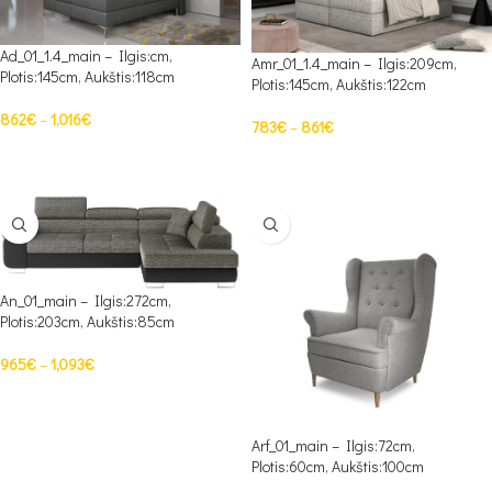
Ad_01_1.4_main – Ilgis:cm,
Amr_01_1.4_main – Ilgis:209cm,
Plotis:145cm, Aukštis:118cm
Plotis:145cm, Aukštis:122cm
862
€
–
1,016
€
783
€
–
861
€
PASIRINKTI SAVYBES
PASIRINKTI SAVYBES
An_01_main – Ilgis:272cm,
Plotis:203cm, Aukštis:85cm
965
€
–
1,093
€
PASIRINKTI SAVYBES
Arf_01_main – Ilgis:72cm,
Plotis:60cm, Aukštis:100cm