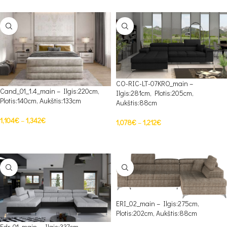
CO-RIC-LT-07KRO_main –
Cand_01_1.4_main – Ilgis:220cm,
Ilgis:281cm, Plotis:205cm,
Plotis:140cm, Aukštis:133cm
Aukštis:88cm
1,104
€
–
1,342
€
1,078
€
–
1,212
€
PASIRINKTI SAVYBES
PASIRINKTI SAVYBES
ERI_02_main – Ilgis:275cm,
Plotis:202cm, Aukštis:88cm
Edr_01_main – Ilgis:337cm,