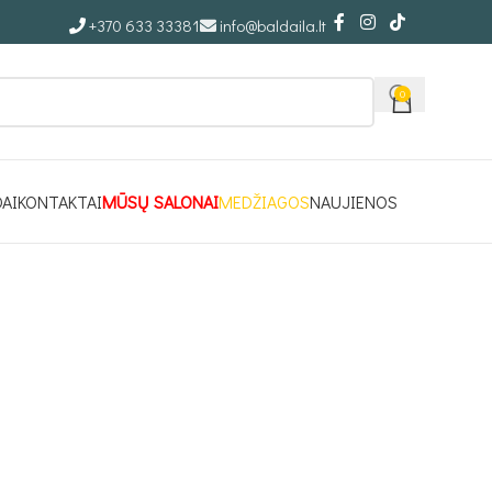
+370 633 33381
info@baldaila.lt
0
DAI
KONTAKTAI
MŪSŲ SALONAI
MEDŽIAGOS
NAUJIENOS