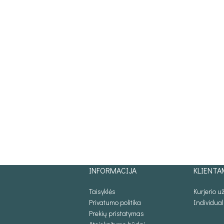
INFORMACIJA
KLIENTA
Taisyklės
Kurjerio 
Privatumo politika
Individua
Prekių pristatymas