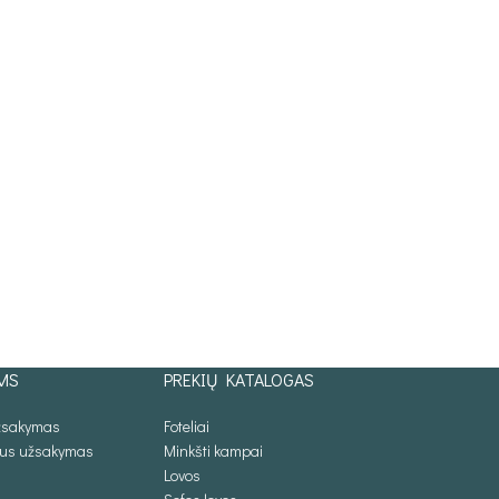
MS
PREKIŲ KATALOGAS
užsakymas
Foteliai
lus užsakymas
Minkšti kampai
Lovos