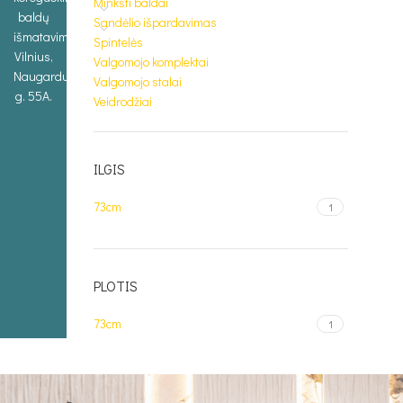
Minkšti baldai
baldų
Sandėlio išpardavimas
išmatavimus.
Spintelės
Vilnius,
Valgomojo komplektai
Naugarduko
Valgomojo stalai
g. 55A.
Veidrodžiai
ILGIS
73cm
1
PLOTIS
73cm
1