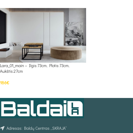
Lara_01_main – Ilgis:73cm, Plotis:73cm,
Aukštis:27cm
186
€
PASIRINKTI SAVYBES
Adresas: Baldų Centras „SKRAJA“