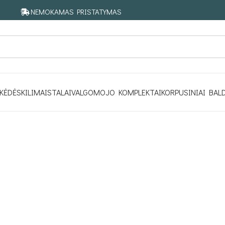
NEMOKAMAS PRISTATYMAS
KĖDĖS
KILIMAI
STALAI
VALGOMOJO KOMPLEKTAI
KORPUSINIAI BAL