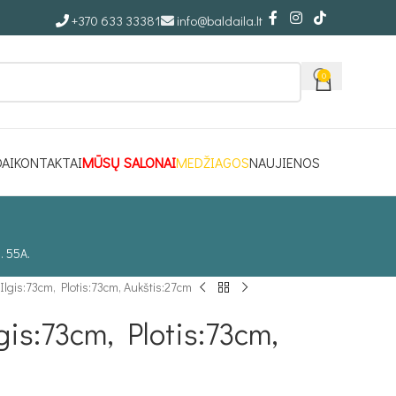
+370 633 33381
info@baldaila.lt
0
DAI
KONTAKTAI
MŪSŲ SALONAI
MEDŽIAGOS
NAUJIENOS
. 55A.
lgis:73cm, Plotis:73cm, Aukštis:27cm
is:73cm, Plotis:73cm,