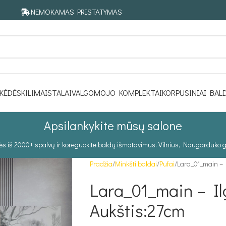
NEMOKAMAS PRISTATYMAS
KĖDĖS
KILIMAI
STALAI
VALGOMOJO KOMPLEKTAI
KORPUSINIAI BAL
Apsilankykite mūsų salone
tės iš 2000+ spalvų ir koreguokite baldų išmatavimus. Vilnius, Naugarduko g
Pradžia
Minkšti baldai
Pufai
Lara_01_main – I
Lara_01_main – Ilg
Aukštis:27cm