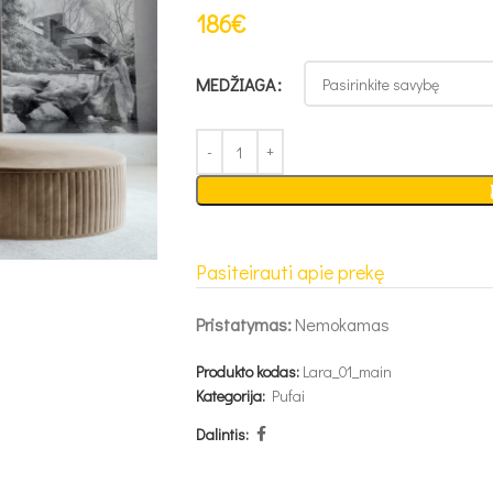
186
€
MEDŽIAGA
Pasiteirauti apie prekę
Pristatymas:
Nemokamas
Produkto kodas:
Lara_01_main
Kategorija:
Pufai
Dalintis: