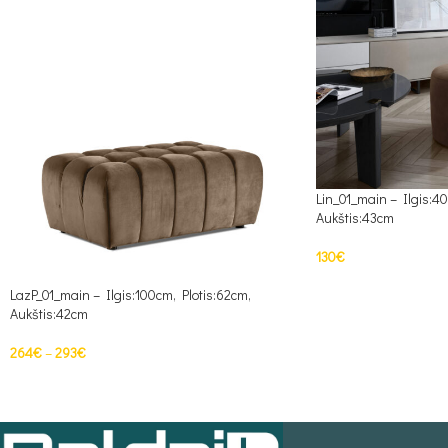
Lin_01_main – Ilgis:40
Aukštis:43cm
130
€
PASIRINKTI SAVYBE
LazP_01_main – Ilgis:100cm, Plotis:62cm,
Aukštis:42cm
264
€
–
293
€
PASIRINKTI SAVYBES