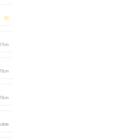
20
27cm
73cm
73cm
cable