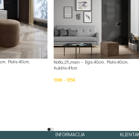
cm, Plotis:40cm,
Nolla_01_main – Ilgis:40cm, Plotis:40cm,
Aukštis:41cm
133
€
–
135
€
S
PASIRINKTI SAVYBES
INFORMACIJA
KLIENTA