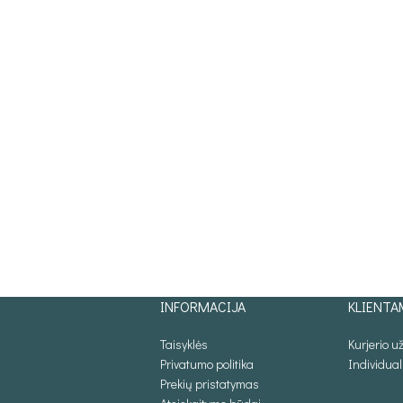
INFORMACIJA
KLIENTA
Taisyklės
Kurjerio 
Privatumo politika
Individua
Prekių pristatymas