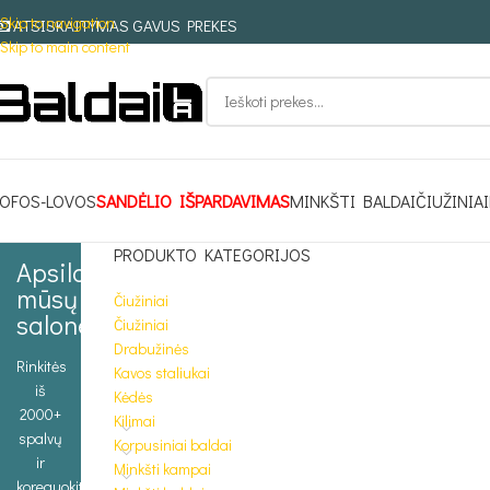
Skip to navigation
ATSISKAITYMAS GAVUS PREKES
Skip to main content
OFOS-LOVOS
SANDĖLIO IŠPARDAVIMAS
MINKŠTI BALDAI
ČIUŽINIAI
PRODUKTO KATEGORIJOS
Apsilankykite
mūsų
Čiužiniai
salone
Čiužiniai
Drabužinės
Rinkitės
Kavos staliukai
iš
Kėdės
2000+
Kilimai
spalvų
Korpusiniai baldai
ir
Minkšti kampai
koreguokite