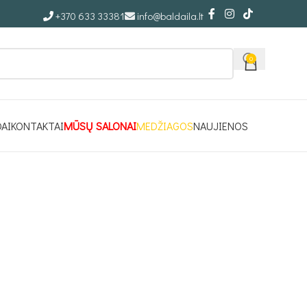
+370 633 33381
info@baldaila.lt
0
DAI
KONTAKTAI
MŪSŲ SALONAI
MEDŽIAGOS
NAUJIENOS