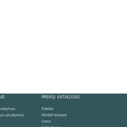
MS
PREKIŲ KATALOGAS
užsakymas
Foteliai
lus užsakymas
Minkšti kampai
Lovos