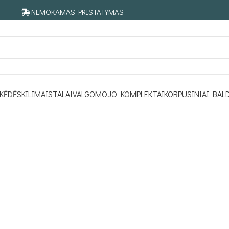
NEMOKAMAS PRISTATYMAS
KĖDĖS
KILIMAI
STALAI
VALGOMOJO KOMPLEKTAI
KORPUSINIAI BAL