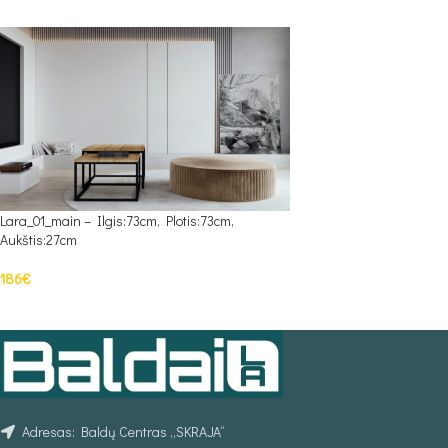
Lara_01_main – Ilgis:73cm, Plotis:73cm,
Aukštis:27cm
186
€
PASIRINKTI SAVYBES
Adresas: Baldų Centras „SKRAJA“