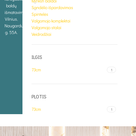
Minkšti baldai
baldų
Sandėlio išpardavimas
išmatavimus.
Spintelės
Vilnius,
Valgomojo komplektai
Naugarduko
Valgomojo stalai
g. 55A.
Veidrodžiai
ILGIS
73cm
1
PLOTIS
73cm
1