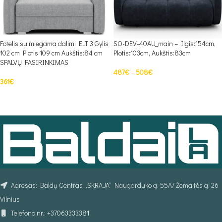
Fotelis su miegama dalimi ELT 3 Gylis
SO-DEV-40AU_main – Ilgis:154cm,
102 cm Plotis 109 cm Aukštis:84 cm
Plotis:103cm, Aukštis:83cm
SPALVŲ PASIRINKIMAS
487
€
–
508
€
361
€
PASIRINKTI SAVYBES
PASIRINKTI SAVYBES
Adresas: Baldų Centras „SKRAJA“ Naugarduko g. 55A/ Žemaitės g. 26
Vilnius
Telefono nr.:
+37063333381