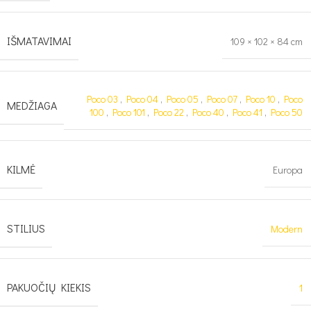
IŠMATAVIMAI
109 × 102 × 84 cm
Poco 03
,
Poco 04
,
Poco 05
,
Poco 07
,
Poco 10
,
Poco
MEDŽIAGA
100
,
Poco 101
,
Poco 22
,
Poco 40
,
Poco 41
,
Poco 50
KILMĖ
Europa
STILIUS
Modern
PAKUOČIŲ KIEKIS
1