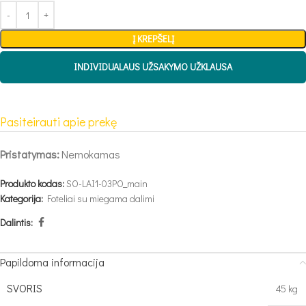
Į KREPŠELĮ
INDIVIDUALAUS UŽSAKYMO UŽKLAUSA
Pasiteirauti apie prekę
Pristatymas:
Nemokamas
Produkto kodas:
SO-LAI1-03PO_main
Kategorija:
Foteliai su miegama dalimi
Dalintis:
Papildoma informacija
SVORIS
45 kg