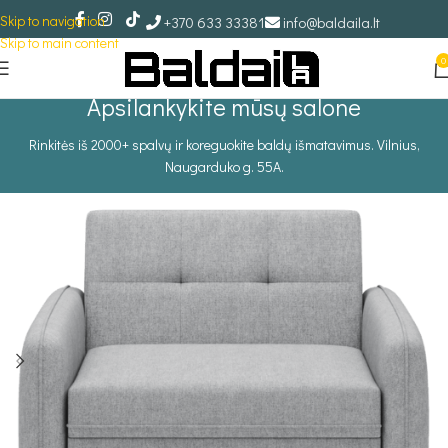
Skip to navigation
+370 633 33381
info@baldaila.lt
Skip to main content
0
Apsilankykite mūsų salone
Rinkitės iš 2000+ spalvų ir koreguokite baldų išmatavimus. Vilnius,
Naugarduko g. 55A.