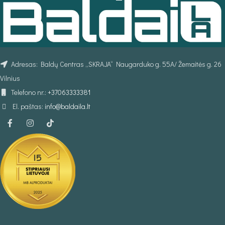
Adresas: Baldų Centras „SKRAJA“ Naugarduko g. 55A/ Žemaitės g. 26
Vilnius
Telefono nr.:
+37063333381
El. paštas:
info@baldaila.lt