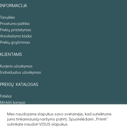
INFORMACIJA
Taisyklės
Privatumo politika
Prekių pristatymas
Atsiskaitymo būdai
Prekių grąžinimas
KLIENTAMS
Kurjerio užsakymas
Individualus užsakymas
PREKIŲ KATALOGAS
Foteliai
Minkšti kampai
Lovos
Mes naudojame slapukus savo svetainėje, kad suteiktume
Sofos lovos
jums tinkamiausią naršymo patirtį. Spustelėdami „Priimti“
Stalai
sutinkate naudoti VISUS slapukus.