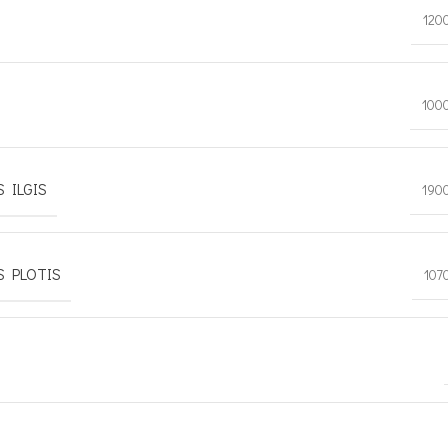
120
100
 ILGIS
190
S PLOTIS
107