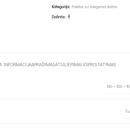
Kategorija:
Foteliai su miegama dalimi
Dalintis:
A INFORMACIJA
APRAŠYMAS
ATSILIEPIMAI (0)
PRISTATYMAS
140 × 100 × 1
Eu