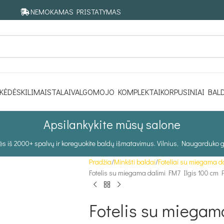
NEMOKAMAS PRISTATYMAS
KĖDĖS
KILIMAI
STALAI
VALGOMOJO KOMPLEKTAI
KORPUSINIAI BAL
Apsilankykite mūsų salone
tės iš 2000+ spalvų ir koreguokite baldų išmatavimus. Vilnius, Naugarduko g
Pradžia
Minkšti baldai
Foteliai su miegama d
Fotelis su miegama dalimi FM7 Ilgis 100 cm
Fotelis su miegam