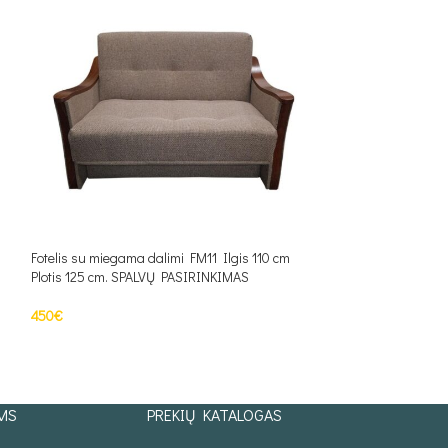
Fotelis su miegama dalimi FM11 Ilgis 110 cm
Fotelis su miegama
Plotis 125 cm. SPALVŲ PASIRINKIMAS
Plotis 110 cm. SP
450
€
387
€
Į KREPŠELĮ
Į KREPŠELĮ
MS
PREKIŲ KATALOGAS