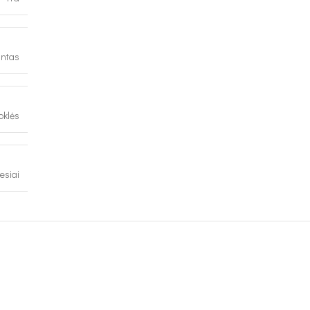
intas
oklės
esiai