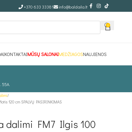
+370 633 33381
info@baldaila.lt
0
DAI
KONTAKTAI
MŪSŲ SALONAI
MEDŽIAGOS
NAUJIENOS
. 55A.
alimi
 Plotis 120 cm SPALVŲ PASIRINKIMAS
a dalimi FM7 Ilgis 100