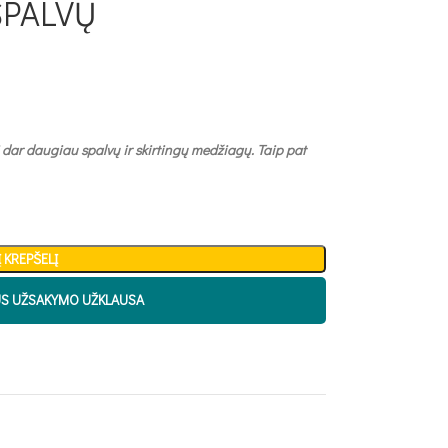
 SPALVŲ
 dar daugiau spalvų ir skirtingų medžiagų. Taip pat
Į KREPŠELĮ
US UŽSAKYMO UŽKLAUSA