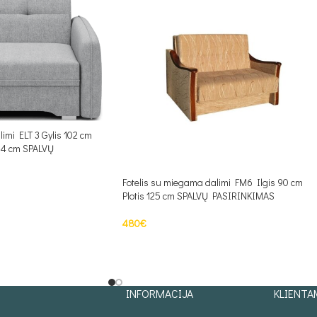
imi ELT 3 Gylis 102 cm
:84 cm SPALVŲ
Fotelis su miegama dalimi FM6 Ilgis 90 cm
Plotis 125 cm SPALVŲ PASIRINKIMAS
S
480
€
Į KREPŠELĮ
INFORMACIJA
KLIENTA