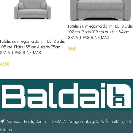
Fotelis su miegama dalimi ELT 3 Gylis
102 cm Plotis 109 cm Aukštis:84 cm
SPALVŲ PASIRINKIMAS
Fotelis su miegama dalimi ELT 2 Gylis
105 cm Plotis 155 cm Aukštis:75cm
361
€
SPALVŲ PASIRINKIMAS
PASIRINKTI SAVYBES
435
€
PASIRINKTI SAVYBES
Adresas: Baldų Centras „SKRAJA“ Naugarduko g. 55A/ Žemaitės g. 26
Vilnius