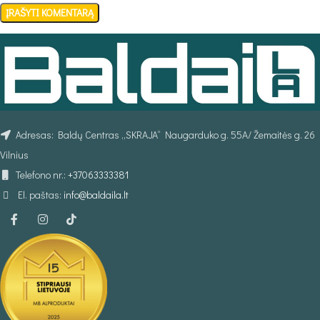
Adresas: Baldų Centras „SKRAJA“ Naugarduko g. 55A/ Žemaitės g. 26
Vilnius
Telefono nr.:
+37063333381
El. paštas:
info@baldaila.lt