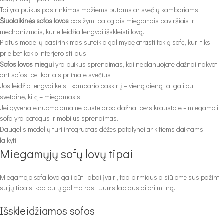
Tai yra puikus pasirinkimas mažiems butams ar svečių kambariams.
Šiuolaikinės sofos lovos
pasižymi patogiais miegamais paviršiais ir
mechanizmais, kurie leidžia lengvai išskleisti lovą.
Platus modelių pasirinkimas suteikia galimybę atrasti tokią sofą, kuri tiks
prie bet kokio interjero stiliaus.
Sofos lovos miegui
yra puikus sprendimas, kai neplanuojate dažnai nakvoti
ant sofos, bet kartais priimate svečius.
Jos leidžia lengvai keisti kambario paskirtį – vieną dieną tai gali būti
svetainė, kitą – miegamasis.
Jei gyvenate nuomojamame būste arba dažnai persikraustote – miegamoji
sofa yra patogus ir mobilus sprendimas.
Daugelis modelių turi integruotas dėžes patalynei ar kitiems daiktams
laikyti.
Miegamųjų sofų lovų tipai
Miegamojo sofa lova gali būti labai įvairi, tad pirmiausia siūlome susipažinti
su jų tipais, kad būtų galima rasti Jums labiausiai priimtiną.
Išskleidžiamos sofos