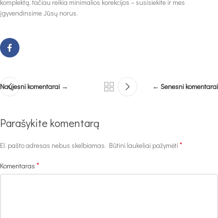
komplektą, tačiau reikia minimalios korekcijos – susisiekite ir mes
įgyvendinsime Jūsų norus.
Naujesni komentarai →
← Senesni komentarai
Parašykite komentarą
*
El. pašto adresas nebus skelbiamas.
Būtini laukeliai pažymėti
*
Komentaras