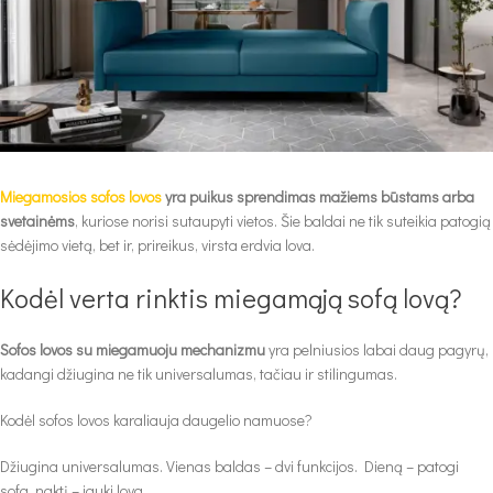
Miegamosios sofos lovos
yra puikus sprendimas mažiems būstams arba
svetainėms
, kuriose norisi sutaupyti vietos. Šie baldai ne tik suteikia patogią
sėdėjimo vietą, bet ir, prireikus, virsta erdvia lova.
Kodėl verta rinktis miegamąją sofą lovą?
Sofos lovos su miegamuoju mechanizmu
yra pelniusios labai daug pagyrų,
kadangi džiugina ne tik universalumas, tačiau ir stilingumas.
Kodėl sofos lovos karaliauja daugelio namuose?
Džiugina universalumas. Vienas baldas – dvi funkcijos. Dieną – patogi
sofa, naktį – jauki lova.