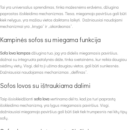
Tai yra universalus sprendimas, tinka mažesnėms erdvėms, džiugina
paprastas išskleidimo mechanizmas. Tiesa, miegamojo paviršius gali būti
kiek nelygus, yra mažiau vietos daiktams laikyti. Dažniausiai naudojami
mechanizmai yra „knyga“ ir „akordeonas“.
Kampinės sofos su miegama funkcija
Sofa lova kampas
džiugina tuo, jog yra didelis miegamasis paviršius,
dažnai su integruota patalynės dėže, tinka svetainėms, kur reikia daugiau
sėdimų vietų. Visgi, dėl to ji užima daugiau vietos, gali būti sunkesnės.
Dažniausiai naudojamas mechanizmas „delfinas“.
Sofos lovos su ištraukiama dalimi
Taip išsiskleidžianti
sofa lova
vertinama dėl to, kad jos turi paprastą
išskleidimo mechanizmą, yra lygus miegamasis paviršius. Visgi,
dažniausiai miegamojo paviršius gali būti šiek tiek trumpesnis nei kitų tipų
sofų.