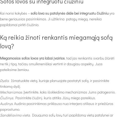
Sofos lovos su integruotu čiužiniu
Kai norisi kokybės –
sofa lova su patalynės dėže bei integruotu čiužiniu
yra
bene geriausias pasirinkimas. Ji užtikrina patogų miegą, nereikia
papildomai pirkti čiužinio.
Ką reikia žinoti renkantis miegamąją sofą
lovą?
Miegamosios sofos lovos yra labai įvairios
, tad jas renkantis svarbu žiūrėti
ne tik į tipą, tačiau smulkmeniškai vertinti ir daugiau aspektų. Juos
pateiksime žemiau.
Dydis
. Išmatuokite vietą, kurioje planuojate pastatyti sofą, ir pasirinkite
tinkamą dydį.
Mechanizmas
. Įvertinkite, koks išskleidimo mechanizmas Jums patogesnis.
Čiužinys
. Pasirinkite čiužinį, kuris atitiks Jūsų miego poreikius.
Audinys
. Audinio pasirinkimas priklauso nuo interjero stiliaus ir priežiūros
paprastumo.
Sandėliavimo vieta
. Dauguma sofų lovų turi papildomą vietą patalynei ar