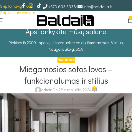
Skip to navigation
+370 633 33381
info@baldaila.lt
Skip to main content
0
Apsilankykite mūsų salone
Rinkitės iš 2000+ spalvų ir koreguokite baldų išmatavimus. Vilnius,
Naugarduko g. 55A.
NAUJIENOS
Miegamosios sofos lovos –
funkcionalumas ir stilius
0
admin
On 28 rugpjūčio, 2024