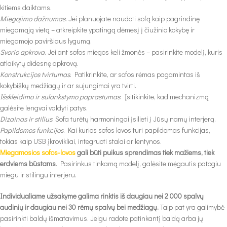
kitiems daiktams.
Miegojimo dažnumas
. Jei planuojate naudoti sofą kaip pagrindinę
miegamąją vietą – atkreipkite ypatingą dėmesį į čiužinio kokybę ir
miegamojo paviršiaus lygumą.
Svorio apkrova
. Jei ant sofos miegos keli žmonės – pasirinkite modelį, kuris
atlaikytų didesnę apkrovą.
Konstrukcijos tvirtumas
. Patikrinkite, ar sofos rėmas pagamintas iš
kokybiškų medžiagų ir ar sujungimai yra tvirti.
Išskleidimo ir sulankstymo paprastumas
. Įsitikinkite, kad mechanizmą
galėsite lengvai valdyti patys.
Dizainas ir stilius
. Sofa turėtų harmoningai įsilieti į Jūsų namų interjerą.
Papildomos funkcijos
. Kai kurios sofos lovos turi papildomas funkcijas,
tokias kaip USB įkrovikliai, integruoti stalai ar lentynos.
Miegamosios sofos-lovos
gali būti puikus sprendimas tiek mažiems, tiek
erdviems būstams
. Pasirinkus tinkamą modelį, galėsite mėgautis patogiu
miegu ir stilingu interjeru.
Individualiame užsakyme galima rinktis iš daugiau nei 2 000 spalvų
audinių ir daugiau nei 30 rėmų spalvų bei medžiagų.
Taip pat yra galimybė
pasirinkti baldų išmatavimus. Jeigu radote patinkantį baldą arba jų