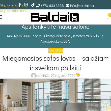
Skip to navigation
+370 633 33381
info@baldaila.lt
Skip to main content
0
Apsilankykite mūsų salone
Rinkitės iš 2000+ spalvų ir koreguokite baldų išmatavimus. Vilnius,
Naugarduko g. 55A.
NAUJIENOS
Miegamosios sofos lovos – saldžiam
ir sveikam poilsiui
0
admin
On 27 rugsėjo, 2024