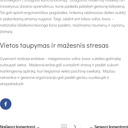
inovatyvius dizaino sprendimus, kurie padeda palaikyti geresnę laikyseną.
Tai gali apimti ergonomiškas pagalvėles, tinkamą sėdimosios dalies aukštį
ir pakankamą atramą nugarai. Taigi, sėdint ant tokios sofos-lovos –
natūraliai išlaikoma teisinga kūno padėtis, mažinama raumenų ir sąnarių
įtampą.
Vietos taupymas ir mažesnis stresas
Gyvenant mažose erdvėse – miegamosios sofos-lovos suteikia galimybę
sutaupyti vietos. Mažesnė erdvė gali sumažinti stresą ir padėti sukurti
tvarkingesnę aplinką, kuri teigiamai veikia psichinę sveikatą. Mažiau
netvarkos ir geresnė organizacija gali padėti geriau susikaupti ir
atsipalaiduoti.
Naujesni komentarai →
← Senesni komentarai