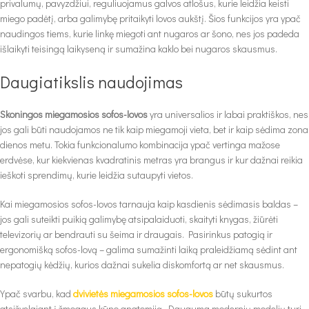
privalumų, pavyzdžiui, reguliuojamus galvos atlošus, kurie leidžia keisti
miego padėtį, arba galimybę pritaikyti lovos aukštį. Šios funkcijos yra ypač
naudingos tiems, kurie linkę miegoti ant nugaros ar šono, nes jos padeda
išlaikyti teisingą laikyseną ir sumažina kaklo bei nugaros skausmus.
Daugiatikslis naudojimas
Skoningos miegamosios sofos-lovos
yra universalios ir labai praktiškos, nes
jos gali būti naudojamos ne tik kaip miegamoji vieta, bet ir kaip sėdima zona
dienos metu. Tokia funkcionalumo kombinacija ypač vertinga mažose
erdvėse, kur kiekvienas kvadratinis metras yra brangus ir kur dažnai reikia
ieškoti sprendimų, kurie leidžia sutaupyti vietos.
Kai miegamosios sofos-lovos tarnauja kaip kasdienis sėdimasis baldas –
jos gali suteikti puikią galimybę atsipalaiduoti, skaityti knygas, žiūrėti
televizorių ar bendrauti su šeima ir draugais. Pasirinkus patogią ir
ergonomišką sofos-lovą – galima sumažinti laiką praleidžiamą sėdint ant
nepatogių kėdžių, kurios dažnai sukelia diskomfortą ar net skausmus.
Ypač svarbu, kad
dvivietės miegamosios sofos-lovos
būtų sukurtos
atsižvelgiant į žmogaus kūno anatomiją. Dauguma modernių modelių turi