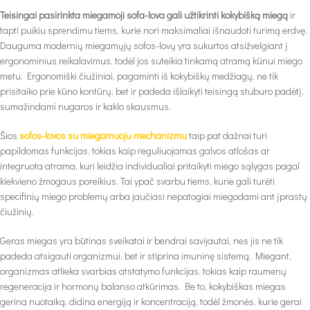
Teisingai pasirinkta miegamoji sofa-lova gali užtikrinti kokybišką miegą
ir
tapti puikiu sprendimu tiems, kurie nori maksimaliai išnaudoti turimą erdvę.
Dauguma modernių miegamųjų sofos-lovų yra sukurtos atsižvelgiant į
ergonominius reikalavimus, todėl jos suteikia tinkamą atramą kūnui miego
metu. Ergonomiški čiužiniai, pagaminti iš kokybiškų medžiagų, ne tik
prisitaiko prie kūno kontūrų, bet ir padeda išlaikyti teisingą stuburo padėtį,
sumažindami nugaros ir kaklo skausmus.
Šios
sofos-lovos su miegamuoju mechanizmu
taip pat dažnai turi
papildomas funkcijas, tokias kaip reguliuojamas galvos atlošas ar
integruota atrama, kuri leidžia individualiai pritaikyti miego sąlygas pagal
kiekvieno žmogaus poreikius. Tai ypač svarbu tiems, kurie gali turėti
specifinių miego problemų arba jaučiasi nepatogiai miegodami ant įprastų
čiužinių.
Geras miegas yra būtinas sveikatai ir bendrai savijautai, nes jis ne tik
padeda atsigauti organizmui, bet ir stiprina imuninę sistemą. Miegant,
organizmas atlieka svarbias atstatymo funkcijas, tokias kaip raumenų
regeneracija ir hormonų balanso atkūrimas. Be to, kokybiškas miegas
gerina nuotaiką, didina energiją ir koncentraciją, todėl žmonės, kurie gerai