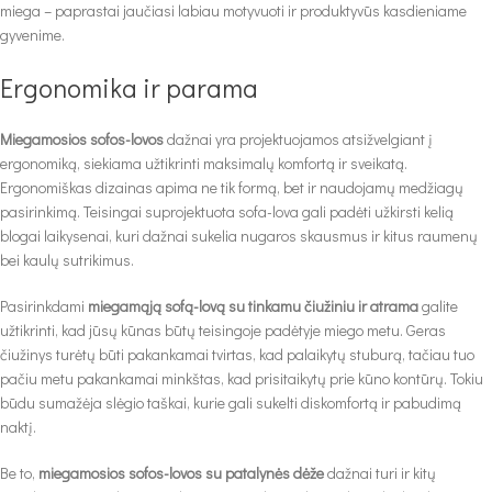
miega – paprastai jaučiasi labiau motyvuoti ir produktyvūs kasdieniame
gyvenime.
Ergonomika ir parama
Miegamosios sofos-lovos
dažnai yra projektuojamos atsižvelgiant į
ergonomiką, siekiama užtikrinti maksimalų komfortą ir sveikatą.
Ergonomiškas dizainas apima ne tik formą, bet ir naudojamų medžiagų
pasirinkimą. Teisingai suprojektuota sofa-lova gali padėti užkirsti kelią
blogai laikysenai, kuri dažnai sukelia nugaros skausmus ir kitus raumenų
bei kaulų sutrikimus.
Pasirinkdami
miegamąją sofą-lovą su tinkamu čiužiniu ir atrama
galite
užtikrinti, kad jūsų kūnas būtų teisingoje padėtyje miego metu. Geras
čiužinys turėtų būti pakankamai tvirtas, kad palaikytų stuburą, tačiau tuo
pačiu metu pakankamai minkštas, kad prisitaikytų prie kūno kontūrų. Tokiu
būdu sumažėja slėgio taškai, kurie gali sukelti diskomfortą ir pabudimą
naktį.
Be to,
miegamosios sofos-lovos su patalynės dėže
dažnai turi ir kitų