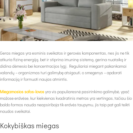
Geras miegas yra esminis sveikatos ir gerovės komponentas, nes jis ne tik
atkuria fizinę energiją, bet ir stiprina imuninę sistemą, gerina nuotaiką ir
didina dėmesio bei koncentracijos lygį. Reguliariai miegant pakankamai
valandų – organizmas turi galimybę atsigauti, o smegenys – apdoroti
informaciją ir formuoti naujas atmintis.
Miegamosios sofos-lovos
yra vis populiaresnė pasirinkimo galimybė, ypač
mažose erdvėse, kur kiekvienas kvadratinis metras yra vertingas, tačiau šio
baldo formos nauda neapsiriboja tik erdvės taupymu, jis taip pat gali teikti
naudos sveikatai.
Kokybiškas miegas