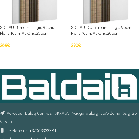
SD-TAU-B_main – Ilgis:96cm,
SD-TAU-DC-B_main – Ilgis:96cm,
Plotis:16cm, Aukštis:205cm
Plotis:16cm, Aukštis:205cm
269
€
290
€
Į KREPŠELĮ
Į KREPŠELĮ
Adresas: Baldų Centras „SKRAJA“ Naugarduko g. 55A/ Žemaitės g. 26
Vilnius
Telefono nr.:
+37063333381