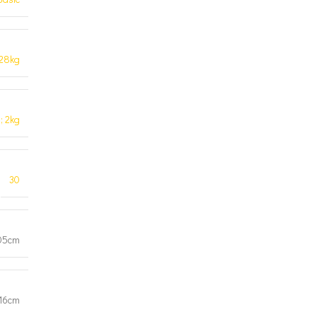
 28kg
; 2kg
30
05cm
16cm