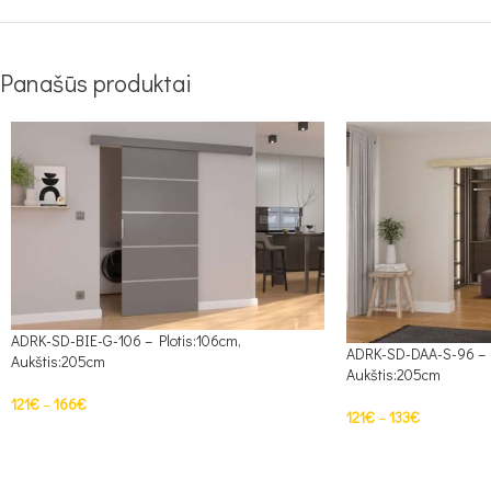
Panašūs produktai
ADRK-SD-BIE-G-106 – Plotis:106cm,
ADRK-SD-DAA-S-96 – P
Aukštis:205cm
Aukštis:205cm
121
€
–
166
€
121
€
–
133
€
PASIRINKTI SAVYBES
PASIRINKTI SAVYBE