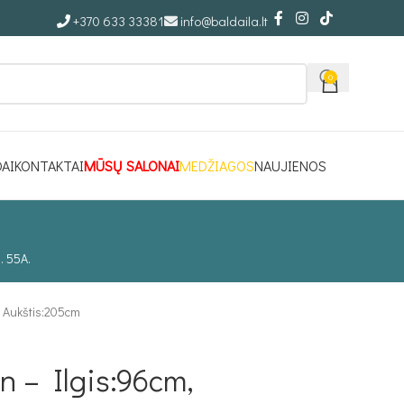
+370 633 33381
info@baldaila.lt
0
DAI
KONTAKTAI
MŪSŲ SALONAI
MEDŽIAGOS
NAUJIENOS
. 55A.
, Aukštis:205cm
 – Ilgis:96cm,