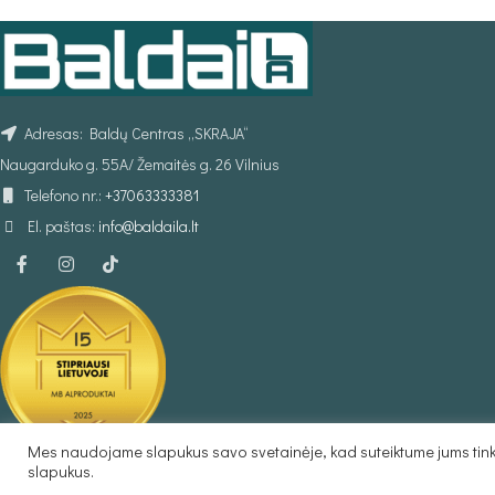
Adresas: Baldų Centras „SKRAJA“
Naugarduko g. 55A/ Žemaitės g. 26 Vilnius
Telefono nr.:
+37063333381
El. paštas:
info@baldaila.lt
Mes naudojame slapukus savo svetainėje, kad suteiktume jums tinka
Baldaila.lt © 2025
slapukus.