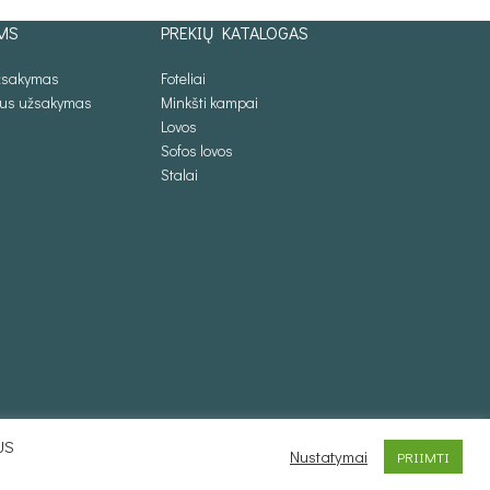
MS
PREKIŲ KATALOGAS
užsakymas
Foteliai
lus užsakymas
Minkšti kampai
Lovos
Sofos lovos
Stalai
US
Nustatymai
PRIIMTI