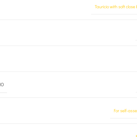
Tauricio with soft close
MO
For self-ass