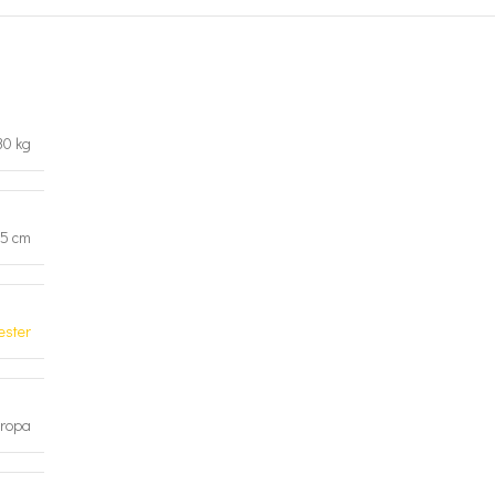
30 kg
05 cm
ester
ropa