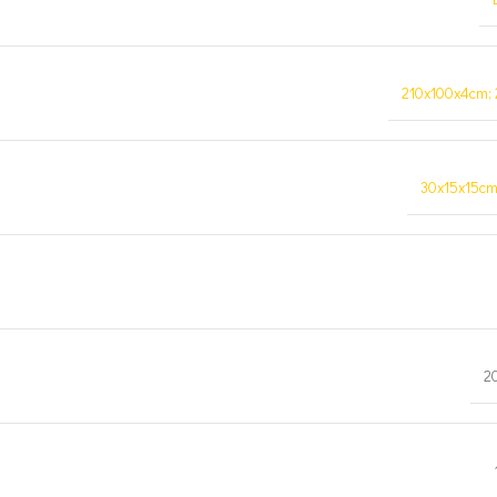
210x100x4cm;
30x15x15cm
2