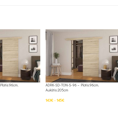
lotis:96cm,
ADRK-SD-TON-S-96 – Plotis:96cm,
Aukštis:205cm
143
€
–
145
€
S
PASIRINKTI SAVYBES