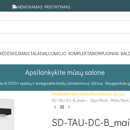
NEMOKAMAS PRISTATYMAS
KĖDĖS
KILIMAI
STALAI
VALGOMOJO KOMPLEKTAI
KORPUSINIAI BAL
Apsilankykite mūsų salone
tės iš 2000+ spalvų ir koreguokite baldų išmatavimus. Vilnius, Naugarduko g
Pradžia
Minkšti baldai
Stumdomos durys
SD-TAU-DC-B_main – Ilgis:96cm, Plotis:16cm
SD-TAU-DC-B_main