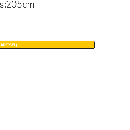
is:205cm
Į KREPŠELĮ