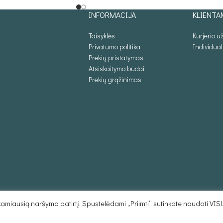
INFORMACIJA
KLIENTA
Taisyklės
Kurjerio 
Privatumo politika
Individua
Prekių pristatymas
Atsiskaitymo būdai
Prekių grąžinimas
miausią naršymo patirtį. Spustelėdami „Priimti“ sutinkate naudoti VIS