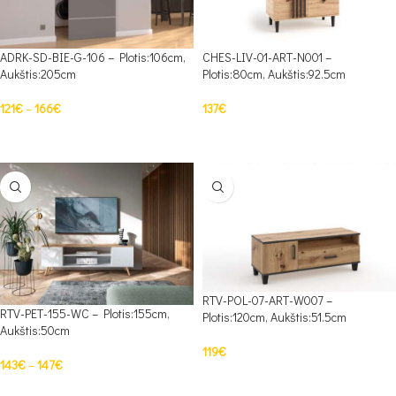
ADRK-SD-BIE-G-106 – Plotis:106cm,
CHES-LIV-01-ART-N001 –
Aukštis:205cm
Plotis:80cm, Aukštis:92.5cm
121
€
–
166
€
137
€
PASIRINKTI SAVYBES
Į KREPŠELĮ
RTV-POL-07-ART-W007 –
RTV-PET-155-WC – Plotis:155cm,
Plotis:120cm, Aukštis:51.5cm
Aukštis:50cm
119
€
143
€
–
147
€
Į KREPŠELĮ
PASIRINKTI SAVYBES