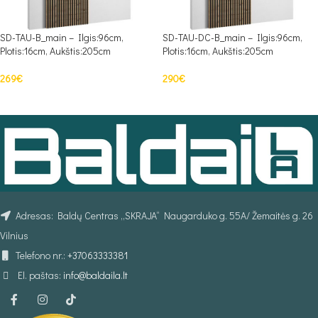
SD-TAU-B_main – Ilgis:96cm,
SD-TAU-DC-B_main – Ilgis:96cm,
Plotis:16cm, Aukštis:205cm
Plotis:16cm, Aukštis:205cm
269
€
290
€
Į KREPŠELĮ
Į KREPŠELĮ
Adresas: Baldų Centras „SKRAJA“ Naugarduko g. 55A/ Žemaitės g. 26
Vilnius
Telefono nr.:
+37063333381
El. paštas:
info@baldaila.lt