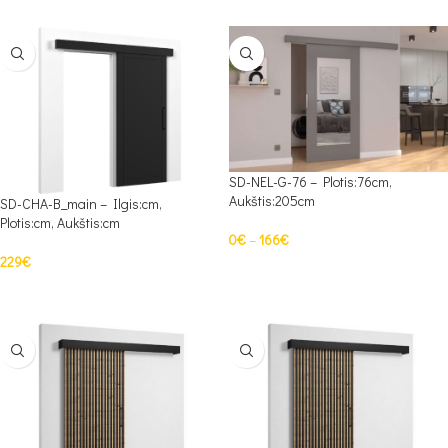
SD-NEL-G-76 – Plotis:76cm,
Aukštis:205cm
SD-CHA-B_main – Ilgis:cm,
Plotis:cm, Aukštis:cm
0
€
–
166
€
229
€
PASIRINKTI SAVYBES
PASIRINKTI SAVYBES