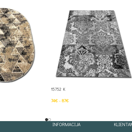
15752 K
74
€
–
87
€
S
PASIRINKTI SAVYBES
INFORMACIJA
KLIENTA