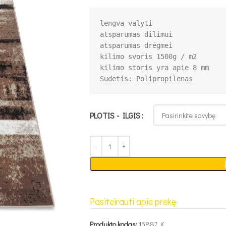
lengva valyti

atsparumas dilimui

atsparumas drėgmei

kilimo svoris 1500g / m2

PLOTIS - ILGIS
Pasiteirauti apie prekę
Produkto kodas:
15887 K