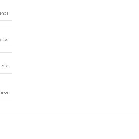
lenas
Ruda
usija
ormos