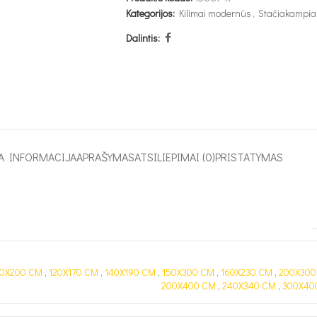
Kategorijos:
Kilimai modernūs
,
Stačiakampiai
Dalintis:
A INFORMACIJA
APRAŠYMAS
ATSILIEPIMAI (0)
PRISTATYMAS
00X200 CM
,
120X170 CM
,
140X190 CM
,
150X300 CM
,
160X230 CM
,
200X300
200X400 CM
,
240X340 CM
,
300X40