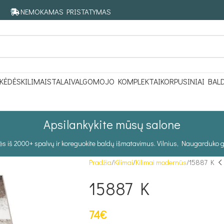
NEMOKAMAS PRISTATYMAS
KĖDĖS
KILIMAI
STALAI
VALGOMOJO KOMPLEKTAI
KORPUSINIAI BAL
Apsilankykite mūsų salone
tės iš 2000+ spalvų ir koreguokite baldų išmatavimus. Vilnius, Naugarduko g
Pradžia
Kilimai
Kilimai modernūs
15887 K
15887 K
74
€