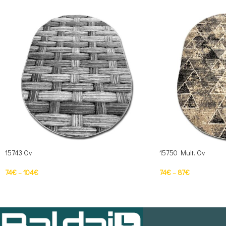
15743 Ov
15750 Mult. Ov
74
€
–
104
€
74
€
–
87
€
PASIRINKTI SAVYBES
PASIRINKTI SAVYBE