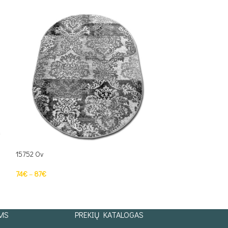
15752 Ov
15841 Ov
74
€
–
87
€
73
€
–
145
€
PASIRINKTI SAVYBES
PASIRINKTI SAV
MS
PREKIŲ KATALOGAS