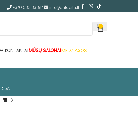
+370 633 33381
info@baldaila.lt
0
DAI
KONTAKTAI
MŪSŲ SALONAI
MEDŽIAGOS
. 55A.