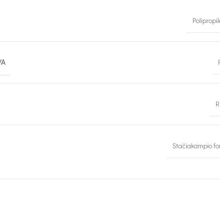
Polipropi
VA
R
Stačiakampio f