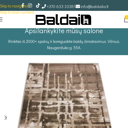
Skip to navigation
+370 633 33381
info@baldaila.lt
Skip to main content
0
Apsilankykite mūsų salone
Rinkitės iš 2000+ spalvų ir koreguokite baldų išmatavimus. Vilnius,
Naugarduko g. 55A.