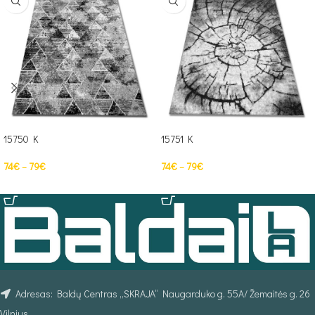
15750 K
15751 K
74
€
–
79
€
74
€
–
79
€
PASIRINKTI SAVYBES
PASIRINKTI SAVYBES
Adresas: Baldų Centras „SKRAJA“ Naugarduko g. 55A/ Žemaitės g. 26
Vilnius