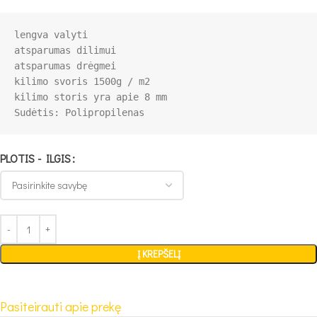
lengva valyti

atsparumas dilimui

atsparumas drėgmei

kilimo svoris 1500g / m2

PLOTIS - ILGIS
Į KREPŠELĮ
Pasiteirauti apie prekę