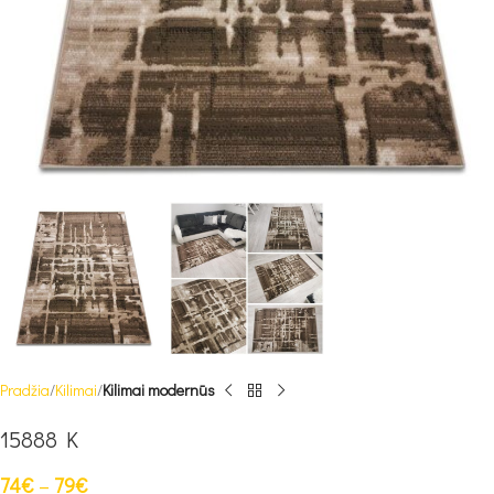
Pradžia
Kilimai
Kilimai modernūs
15888 K
74
€
–
79
€