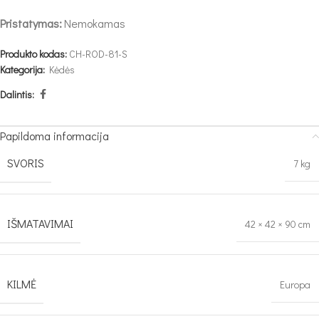
Pristatymas:
Nemokamas
Produkto kodas:
CH-ROD-81-S
Kategorija:
Kėdės
Dalintis:
Papildoma informacija
SVORIS
7 kg
IŠMATAVIMAI
42 × 42 × 90 cm
KILMĖ
Europa