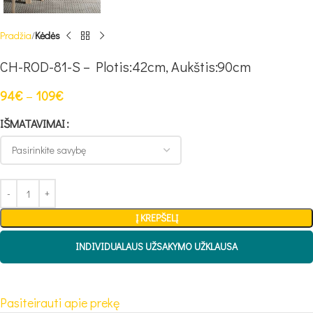
Pradžia
Kėdės
CH-ROD-81-S – Plotis:42cm, Aukštis:90cm
94
€
–
109
€
IŠMATAVIMAI
Į KREPŠELĮ
INDIVIDUALAUS UŽSAKYMO UŽKLAUSA
Pasiteirauti apie prekę