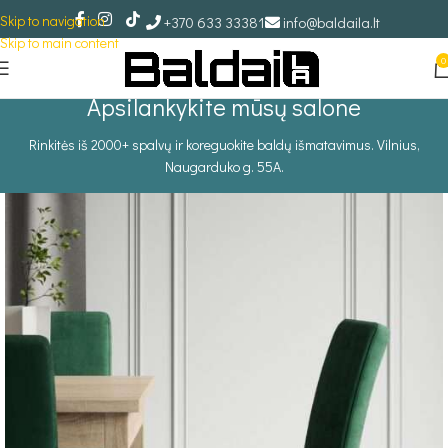
Skip to navigation
+370 633 33381
info@baldaila.lt
Skip to main content
0
Apsilankykite mūsų salone
Rinkitės iš 2000+ spalvų ir koreguokite baldų išmatavimus. Vilnius,
Naugarduko g. 55A.