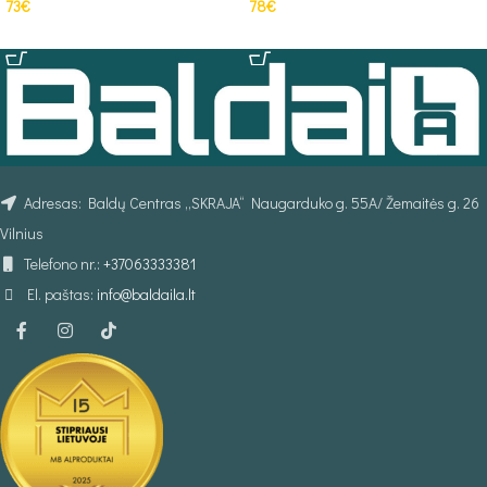
73
€
78
€
Į KREPŠELĮ
Į KREPŠELĮ
Adresas: Baldų Centras „SKRAJA“ Naugarduko g. 55A/ Žemaitės g. 26
Vilnius
Telefono nr.:
+37063333381
El. paštas:
info@baldaila.lt