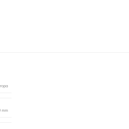
ropa
0 mm