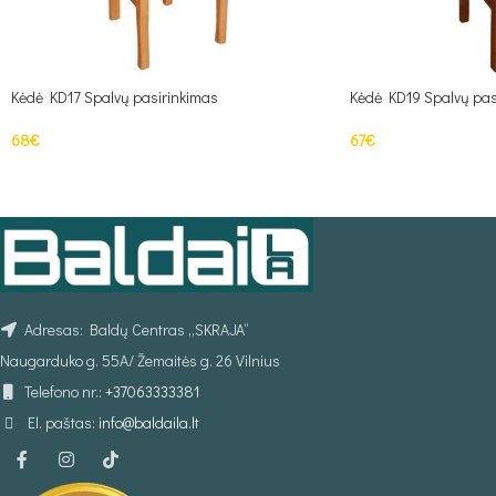
Kėdė KD17 Spalvų pasirinkimas
Kėdė KD19 Spalvų pas
68
€
67
€
Į KREPŠELĮ
Į KREPŠELĮ
Adresas: Baldų Centras „SKRAJA“
Naugarduko g. 55A/ Žemaitės g. 26 Vilnius
Telefono nr.:
+37063333381
El. paštas:
info@baldaila.lt