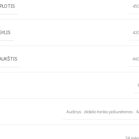
PLOTIS
45
GYLIS
42
AUKŠTIS
46
Audinys
,
didelio tankio poliuretanas
,
M
24 mėn