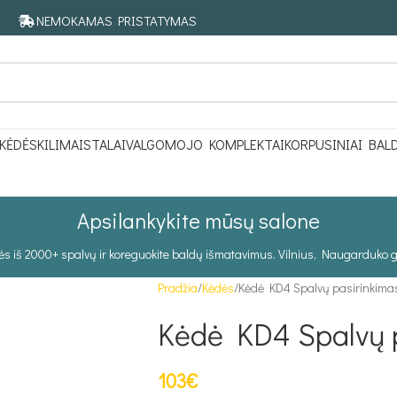
NEMOKAMAS PRISTATYMAS
KĖDĖS
KILIMAI
STALAI
VALGOMOJO KOMPLEKTAI
KORPUSINIAI BAL
Apsilankykite mūsų salone
tės iš 2000+ spalvų ir koreguokite baldų išmatavimus. Vilnius, Naugarduko g
Pradžia
Kėdės
Kėdė KD4 Spalvų pasirinkima
Kėdė KD4 Spalvų 
103
€