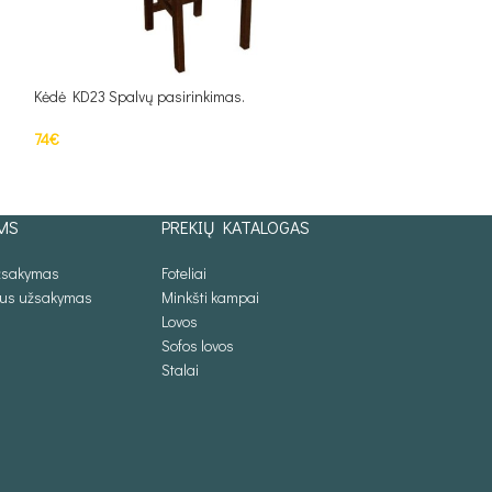
Kėdė KD23 Spalvų pasirinkimas.
Kėdė KD27 Spalvų 
74
€
69
€
Į KREPŠELĮ
Į KREPŠELĮ
MS
PREKIŲ KATALOGAS
užsakymas
Foteliai
lus užsakymas
Minkšti kampai
Lovos
Sofos lovos
Stalai