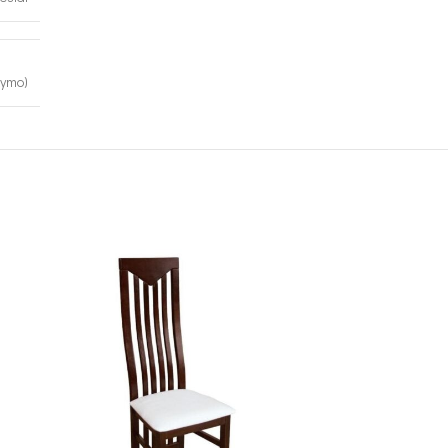
kymo)