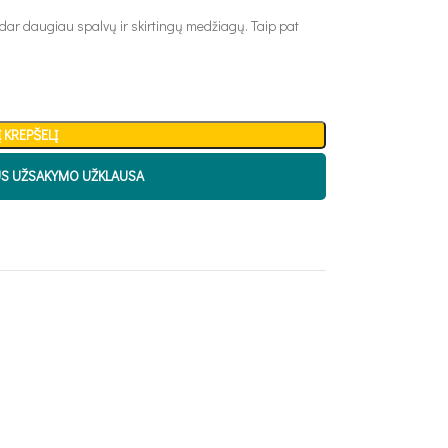
 dar daugiau spalvų ir skirtingų medžiagų. Taip pat
Į KREPŠELĮ
US UŽSAKYMO UŽKLAUSA