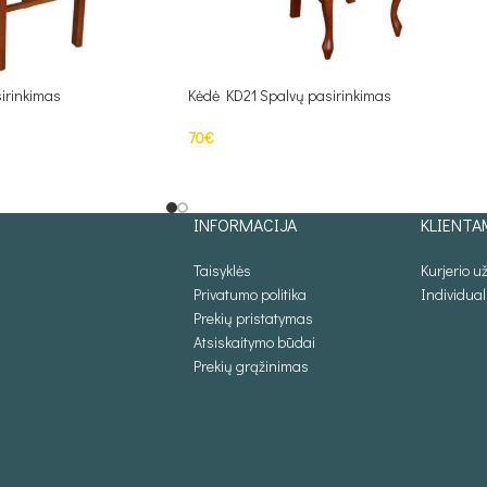
irinkimas
Kėdė KD21 Spalvų pasirinkimas
70
€
Į KREPŠELĮ
INFORMACIJA
KLIENTA
Taisyklės
Kurjerio 
Privatumo politika
Individua
Prekių pristatymas
Atsiskaitymo būdai
Prekių grąžinimas