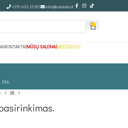
+370 633 33381
info@baldaila.lt
0
DAI
KONTAKTAI
MŪSŲ SALONAI
MEDŽIAGOS
. 55A.
s.
pasirinkimas.