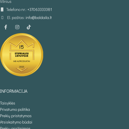
Vilnius
Telefono nr.:
+37063333381
El. paštas:
info@baldaila.lt
INFORMACIJA
Taisyklės
Privatumo politika
Prekių pristatymas
Atsiskaitymo būdai
Prekių grąžinimas