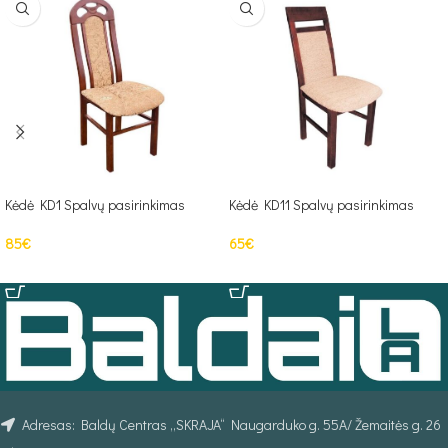
Kėdė KD1 Spalvų pasirinkimas
Kėdė KD11 Spalvų pasirinkimas
85
€
65
€
Į KREPŠELĮ
Į KREPŠELĮ
Adresas: Baldų Centras „SKRAJA“ Naugarduko g. 55A/ Žemaitės g. 26