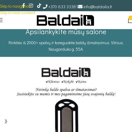
Skip to navigation
+370 633 33381
info@baldaila.lt
Skip to main content
0
Apsilankykite mūsų salone
Rinkitės iš 2000+ spalvų ir koreguokite baldų išmatavimus. Vilnius,
Naugarduko g. 55A.