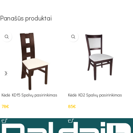
Panašūs produktai
Kėdė KD15 Spalvų pasirinkimas
Kėdė KD2 Spalvų pasirinkimas
78
€
85
€
Į KREPŠELĮ
Į KREPŠELĮ