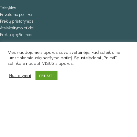
Taisyklės
Privatumo politika
Prekių pristatymas
Atsiskaitymo būdai
Prekių grąžinimas
KLIENTAMS
Mes naudojame slapukus savo svetainėje, kad suteiktume
jums tinkamiausią naršymo patirtį. Spustelėdami „Priimti“
Kurjerio užsakymas
sutinkate naudoti VISUS slapukus.
Individualus užsakymas
Nustatymai
PRIIMTI
PREKIŲ KATALOGAS
Foteliai
Minkšti kampai
Lovos
Sofos lovos
Stalai
Baldaila.lt © 2025