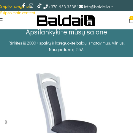
Skip to navigation
+370 633 33381
info@baldaila.lt
Skip to main content
0
Apsilankykite mūsų salone
Rinkitės iš 2000+ spalvų ir koreguokite baldų išmatavimus. Vilnius,
Naugarduko g. 55A.