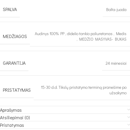
SPALVA
Balta-juoda
Audinys 100% PP
,
didelio tankio poliuretanas
,
Medis
MEDŽIAGOS
,
MEDŽIO MASYVAS- BUKAS
GARANTIJA
24 mėnesiai
15-30 d.d. Tikslų pristatymo terminą pranešime po
PRISTATYMAS
užsakymo
Aprašymas
Atsiliepimai (0)
Pristatymas