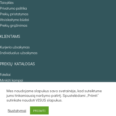
Taisyklės
Privatumo politika
Prekių pristatymas
Atsiskaitymo būdai
Prekių grąžinimas
KLIENTAMS
Kurjerio užsakymas
Individualus užsakymas
PREKIŲ KATALOGAS
Foteliai
Minkšti kampai
Lovos
Mes naudojame slapukus savo svetainėje, kad suteiktume
Sofos lovos
jums tinkamiausią naršymo patirtį. Spustelėdami „Priimti“
Stalai
sutinkate naudoti VISUS slapukus.
Baldaila.lt © 2025
Nustatymai
PRIIMTI