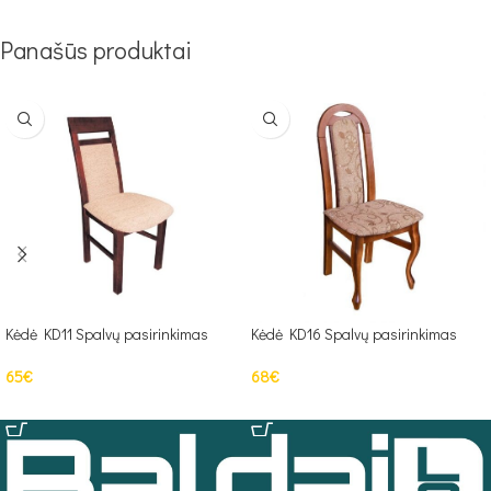
Panašūs produktai
Kėdė KD11 Spalvų pasirinkimas
Kėdė KD16 Spalvų pasirinkimas
65
€
68
€
Į KREPŠELĮ
Į KREPŠELĮ