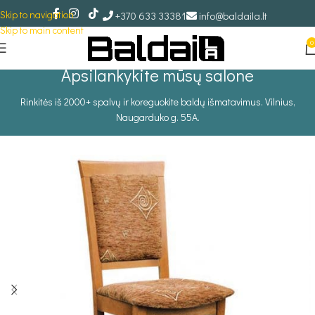
Skip to navigation
+370 633 33381
info@baldaila.lt
Skip to main content
0
Apsilankykite mūsų salone
Rinkitės iš 2000+ spalvų ir koreguokite baldų išmatavimus. Vilnius,
Naugarduko g. 55A.