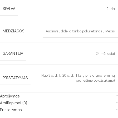
SPALVA
Ruda
MEDŽIAGOS
Audinys
,
didelio tankio poliuretanas
,
Medis
GARANTIJA
24 mėnesiai
Nuo 3 d. d. iki 20 d. d. (Tikslų pristatymo terminą
PRISTATYMAS
pranešime po užsakymo)
Aprašymas
Atsiliepimai (0)
Pristatymas