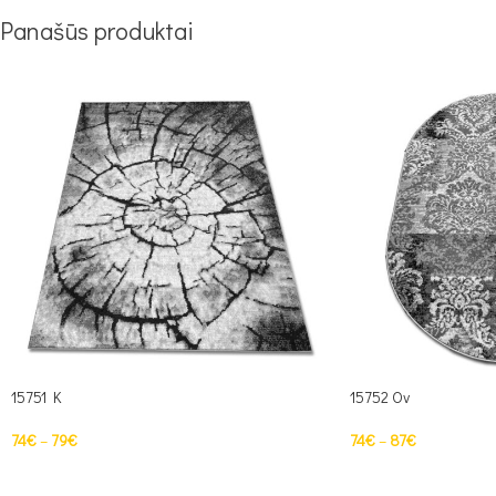
Panašūs produktai
15751 K
15752 Ov
74
€
–
79
€
74
€
–
87
€
PASIRINKTI SAVYBES
PASIRINKTI SAVYBE