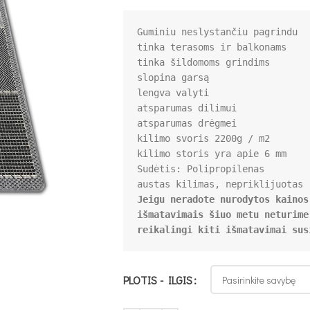
Guminiu neslystančiu pagrindu

tinka terasoms ir balkonams

tinka šildomoms grindims

slopina garsą

lengva valyti 

atsparumas dilimui

atsparumas drėgmei

kilimo svoris 2200g / m2 

Sudėtis: Polipropilenas 

Jeigu neradote nurodytos kainos
išmatavimais šiuo metu neturime
reikalingi kiti išmatavimai sus
PLOTIS - ILGIS