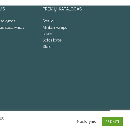
MS
PREKIŲ KATALOGAS
užsakymas
Foteliai
lus užsakymas
Minkšti kampai
Lovos
Sofos lovos
Stalai
US
Nustatymai
PRIIMTI