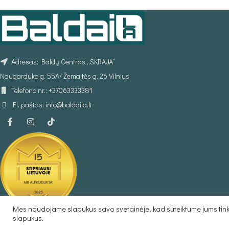
Adresas: Baldų Centras „SKRAJA“
Naugarduko g. 55A/ Žemaitės g. 26 Vilnius
Telefono nr.:
+37063333381
El. paštas:
info@baldaila.lt
Mes naudojame slapukus savo svetainėje, kad suteiktume jums tinka
Baldaila.lt © 2025
slapukus.