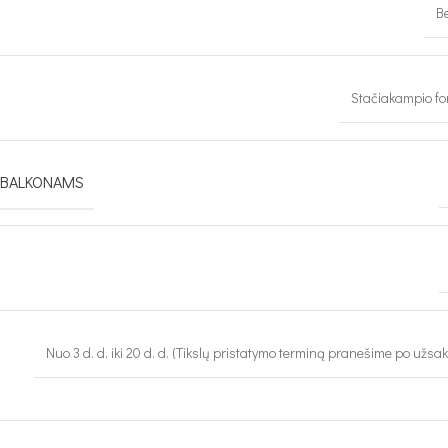
Be
Stačiakampio f
 BALKONAMS
Nuo 3 d. d. iki 20 d. d. (Tikslų pristatymo terminą pranešime po užsa