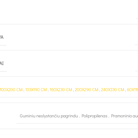
VA
AI
100X200 CM
,
133X190 CM
,
160X230 CM
,
200X290 CM
,
240X330 CM
,
60X11
Guminiu neslystančiu pagrindu
,
Polipropilenas
,
Pramoninio a