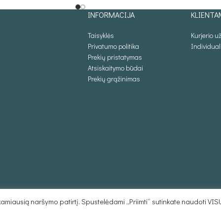
INFORMACIJA
KLIENTA
Taisyklės
Kurjerio 
Privatumo politika
Individua
Prekių pristatymas
Atsiskaitymo būdai
Prekių grąžinimas
miausią naršymo patirtį. Spustelėdami „Priimti“ sutinkate naudoti VIS