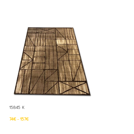
15845 K
15850 K
74
€
–
157
€
74
€
–
157
€
PASIRINKTI SAVYBES
PASIRINKTI SAV