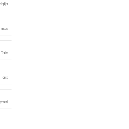
lgija
ormos
Taip
Taip
kymo)