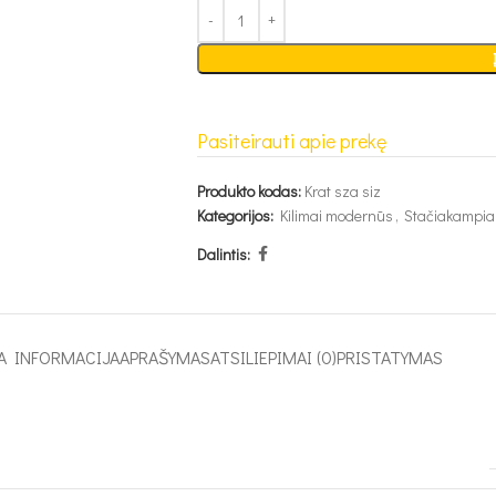
Pasiteirauti apie prekę
Produkto kodas:
Krat sza siz
Kategorijos:
Kilimai modernūs
,
Stačiakampiai
Dalintis:
A INFORMACIJA
APRAŠYMAS
ATSILIEPIMAI (0)
PRISTATYMAS