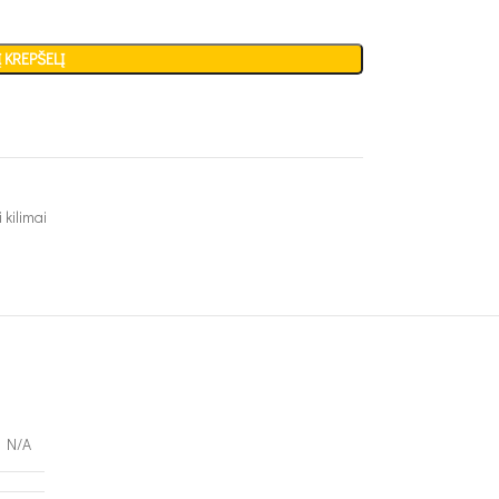
Į KREPŠELĮ
 kilimai
N/A