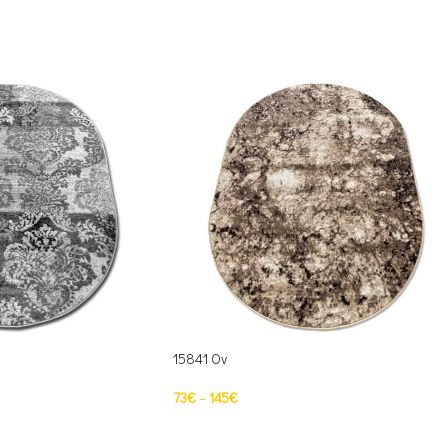
15841 Ov
73
€
–
145
€
S
PASIRINKTI SAVYBES