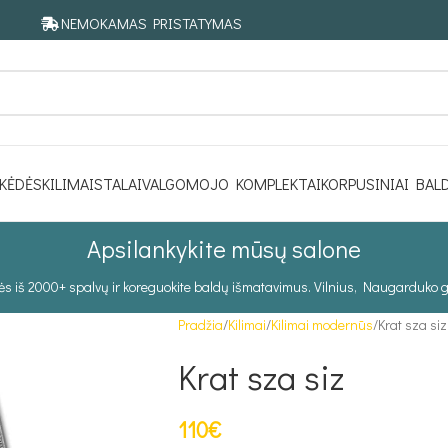
NEMOKAMAS PRISTATYMAS
KĖDĖS
KILIMAI
STALAI
VALGOMOJO KOMPLEKTAI
KORPUSINIAI BAL
Apsilankykite mūsų salone
tės iš 2000+ spalvų ir koreguokite baldų išmatavimus. Vilnius, Naugarduko g
Pradžia
Kilimai
Kilimai modernūs
Krat sza siz
Krat sza siz
110
€