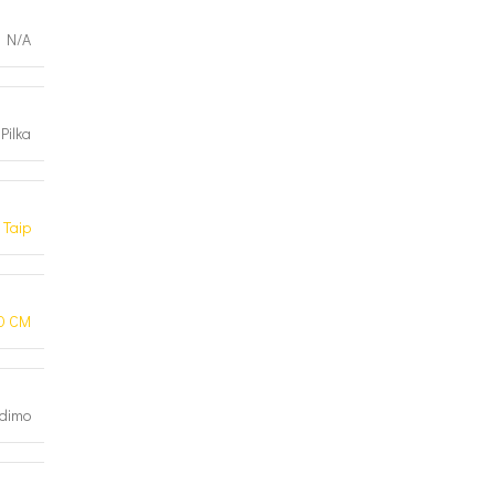
N/A
Pilka
Taip
0 CM
udimo