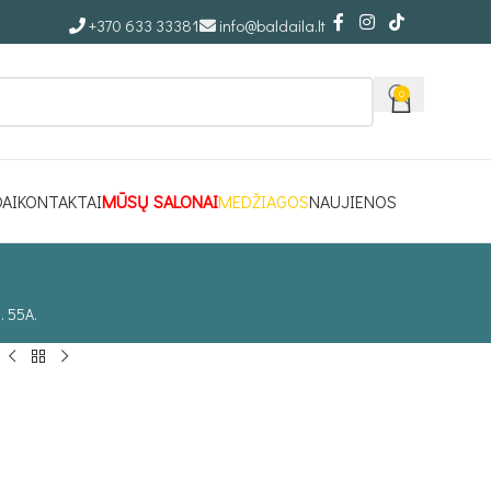
+370 633 33381
info@baldaila.lt
0
DAI
KONTAKTAI
MŪSŲ SALONAI
MEDŽIAGOS
NAUJIENOS
. 55A.