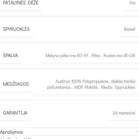
PATALYNĖS DĖŽĖ
Yra
SPYRUOKLĖS
Bonell
SPALVA
Mėlyna-pilka ina 80-91
,
Pilka
,
Rudas ina 45×28
Audinys 100% Polypropylene
,
didelio tankio
MEDŽIAGOS
poliuretanas
,
MDP Plokštė
,
Medis
,
Spyruoklės
GARANTIJA
24 mėnesiai
Aprašymas