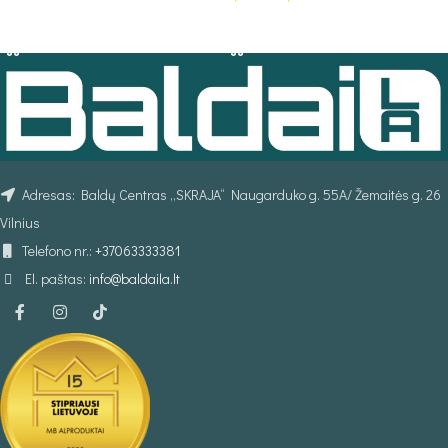
PASIRINKTI SAVYBES
PASIRINKTI SAVYBES
Adresas: Baldų Centras „SKRAJA“ Naugarduko g. 55A/ Žemaitės g. 26
Vilnius
Telefono nr.:
+37063333381
El. paštas:
info@baldaila.lt