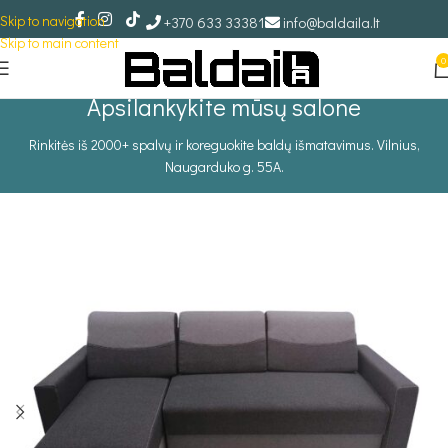
Skip to navigation
+370 633 33381
info@baldaila.lt
Skip to main content
0
Apsilankykite mūsų salone
Rinkitės iš 2000+ spalvų ir koreguokite baldų išmatavimus. Vilnius,
Naugarduko g. 55A.