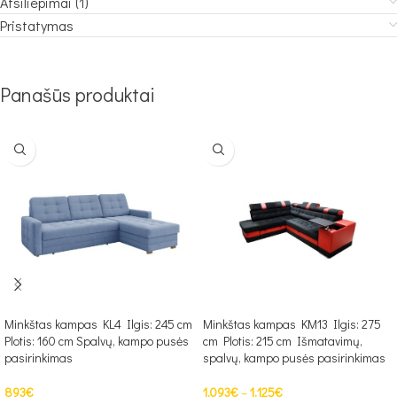
Atsiliepimai (1)
Pristatymas
Panašūs produktai
Minkštas kampas KL4 Ilgis: 245 cm
Minkštas kampas KM13 Ilgis: 275
Plotis: 160 cm Spalvų, kampo pusės
cm Plotis: 215 cm Išmatavimų,
pasirinkimas
spalvų, kampo pusės pasirinkimas
893
€
1,093
€
–
1,125
€