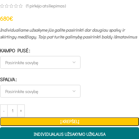
(
1
pirkėjo atsiliepimas)
680
€
Individualiame užsakyme jūs galite pasirinkti dar daugiau spalvų ir
skirtingų medžiagų. Taip pat turite galimybę pasirinkti baldų išmatavimus
KAMPO PUSĖ
SPALVA
Į KREPŠELĮ
INDIVIDUALAUS UŽSAKYMO UŽKLAUSA