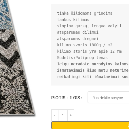
tinka šildomoms grindims

tankus kilimas

slopina garsą, lengva valyti

atsparumas dilimui

atsparumas drėgmei

kilimo svoris 1800g / m2

Jeigu neradote nurodytos kainos
išmatavimais šiuo metu neturime
reikalingi kiti išmatavimai sus
PLOTIS - ILGIS