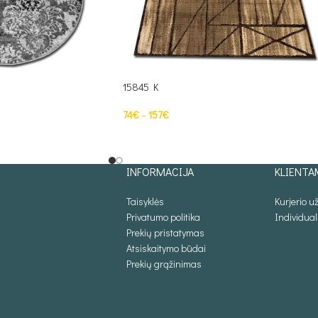
15845 K
74
€
–
157
€
S
PASIRINKTI SAVYBES
INFORMACIJA
KLIENTA
Taisyklės
Kurjerio 
Privatumo politika
Individua
Prekių pristatymas
Atsiskaitymo būdai
Prekių grąžinimas