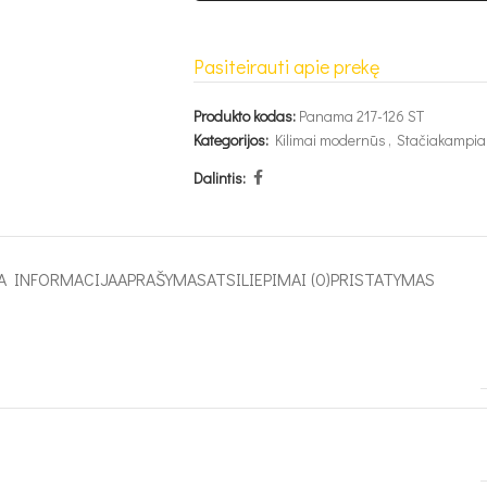
Pasiteirauti apie prekę
Produkto kodas:
Panama 217-126 ST
Kategorijos:
Kilimai modernūs
,
Stačiakampiai
Dalintis:
A INFORMACIJA
APRAŠYMAS
ATSILIEPIMAI (0)
PRISTATYMAS