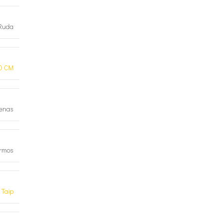
Ruda
0 CM
lenas
ormos
Taip