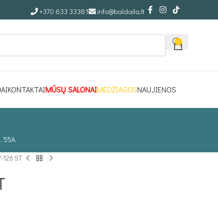
+370 633 33381
info@baldaila.lt
0
DAI
KONTAKTAI
MŪSŲ SALONAI
MEDŽIAGOS
NAUJIENOS
. 55A.
-126 ST
T