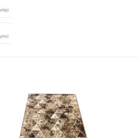
urkija
kymo)