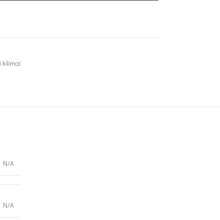
 kilimai
N/A
N/A