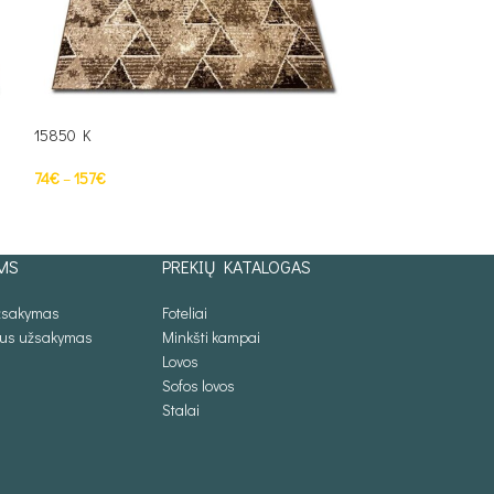
15850 K
15851 K
74
€
–
157
€
74
€
–
87
€
PASIRINKTI SAVYBES
PASIRINKTI SAV
MS
PREKIŲ KATALOGAS
užsakymas
Foteliai
lus užsakymas
Minkšti kampai
Lovos
Sofos lovos
Stalai