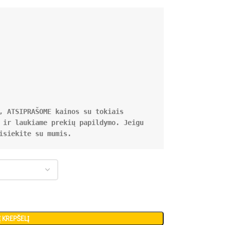
, ATSIPRAŠOME kainos su tokiais 
 ir laukiame prekių papildymo. Jeigu 
isiekite su mumis.
Į KREPŠELĮ