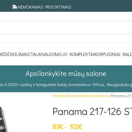
NEMOKAMAS PRISTATYMAS
KĖDĖS
KILIMAI
STALAI
VALGOMOJO KOMPLEKTAI
KORPUSINIAI BAL
Apsilankykite mūsų salone
tės iš 2000+ spalvų ir koreguokite baldų išmatavimus. Vilnius, Naugarduko g
Pradžia
Kilimai
Kilimai modernūs
Panama 217
Panama 217-126 S
83
€
–
102
€