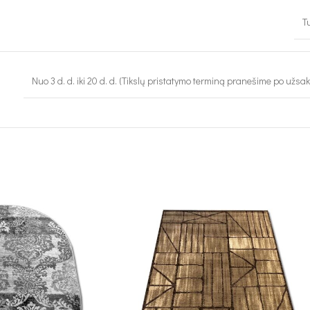
T
Nuo 3 d. d. iki 20 d. d. (Tikslų pristatymo terminą pranešime po užsa