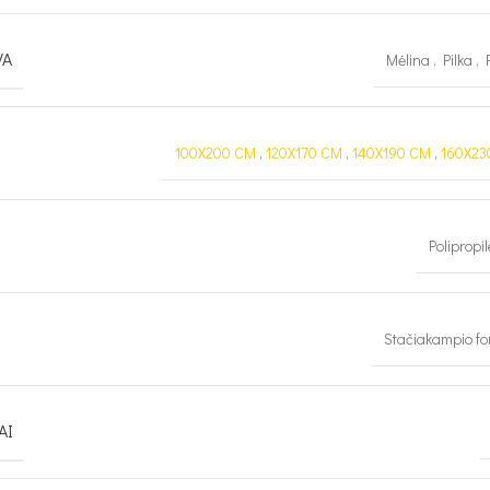
VA
Mėlina
,
Pilka
,
100X200 CM
,
120X170 CM
,
140X190 CM
,
160X23
Polipropi
Stačiakampio f
AI