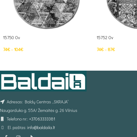
15750 Ov
15752 Ov
74
€
–
104
€
74
€
–
87
€
PASIRINKTI SAVYBES
PASIRINKTI SAVYBE
Adresas: Baldų Centras „SKRAJA“
Naugarduko g. 55A/ Žemaitės g. 26 Vilnius
Telefono nr.:
+37063333381
El. paštas:
info@baldaila.lt