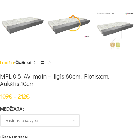
Pradžia
Čiužiniai
MPL 0.8_AV_main – Ilgis:80cm, Plotis:cm,
Aukštis:10cm
109
€
–
212
€
MEDŽIAGA
IŠMATAVIMAI