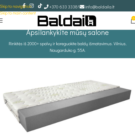
Skip to navigation
+370 633 33381
info@baldaila.lt
Skip to main content
0
Apsilankykite mūsų salone
Rinkitės iš 2000+ spalvų ir koreguokite baldų išmatavimus. Vilnius,
Naugarduko g. 55A.