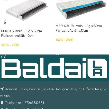
MBOl 0.8_AV_main – Ilgis:80cm,
Plotis:cm, Aukštis:13cm
MBO 0.8_main – Ilgis:80cm,
Plotis:cm, Aukštis:15cm
142
€
–
281
€
148
€
–
297
€
PASIRINKTI SAVYBES
PASIRINKTI SAVYBES
Adresas: Baldų Centras „SKRAJA“ Naugarduko g. 55A/ Žemaitės g. 26
Vilnius
Telefono nr.:
+37063333381