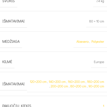
SVORIS
7.4 kg
IŠMATAVIMAI
80 × 10 cm
MEDŽIAGA
Aloevera
,
Polyester
KILMĖ
Europa
120×200 cm
,
140×200 cm
,
160×200 cm
,
180×200 cm
IŠMATAVIMAI
,
200×200 cm
,
80×200 cm
,
90×200 cm
PAKUOČIŲ KIEKIS
1