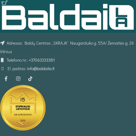
Adresas: Baldų Centras „SKRAJA“ Naugarduko g. 55A/ Žemaitės g. 26
Vilnius
Telefono nr.:
+37063333381
El. paštas:
info@baldaila.lt