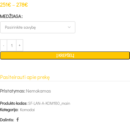
251
€
–
278
€
MEDŽIAGA
Į KREPŠELĮ
Pasiteirauti apie prekę
Pristatymas:
Nemokamas
Produkto kodas:
SF-LAN-A-KOM180_main
Kategorija:
Komodai
Dalintis: