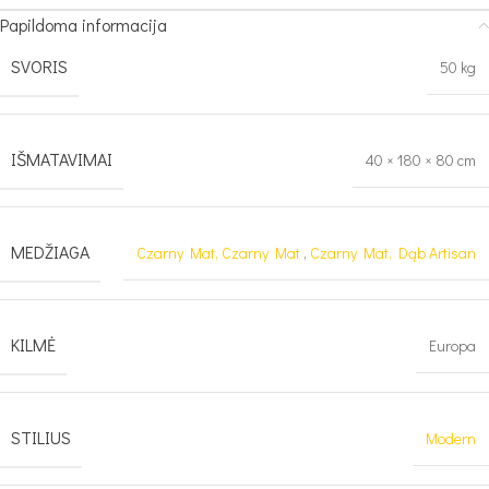
Papildoma informacija
SVORIS
50 kg
IŠMATAVIMAI
40 × 180 × 80 cm
MEDŽIAGA
Czarny Mat, Czarny Mat
,
Czarny Mat, Dąb Artisan
KILMĖ
Europa
STILIUS
Modern