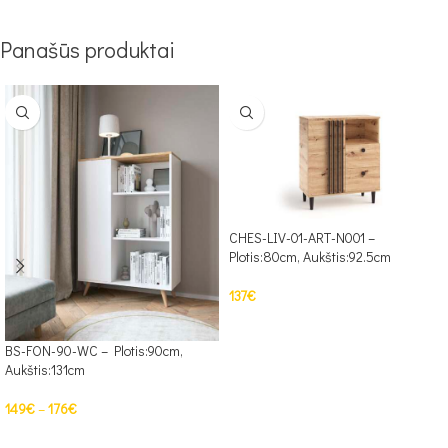
Panašūs produktai
CHES-LIV-01-ART-N001 –
Plotis:80cm, Aukštis:92.5cm
137
€
Į KREPŠELĮ
BS-FON-90-WC – Plotis:90cm,
Aukštis:131cm
149
€
–
176
€
PASIRINKTI SAVYBES