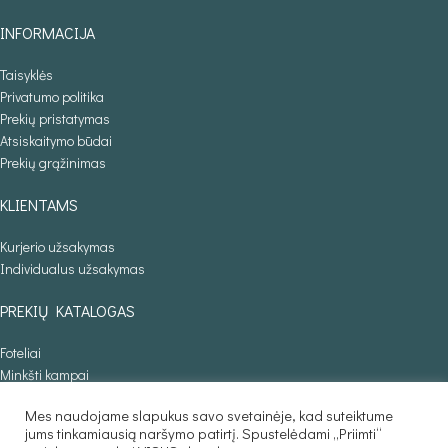
INFORMACIJA
Taisyklės
Privatumo politika
Prekių pristatymas
Atsiskaitymo būdai
Prekių grąžinimas
KLIENTAMS
Kurjerio užsakymas
Individualus užsakymas
PREKIŲ KATALOGAS
Foteliai
Minkšti kampai
Lovos
Mes naudojame slapukus savo svetainėje, kad suteiktume
Sofos lovos
jums tinkamiausią naršymo patirtį. Spustelėdami „Priimti“
Stalai