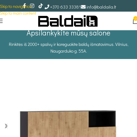
Skip to navigation
+370 633 33381
info@baldaila.lt
Skip to main content
0
Apsilankykite mūsų salone
Rinkitės iš 2000+ spalvų ir koreguokite baldų išmatavimus. Vilnius,
Naugarduko g. 55A.