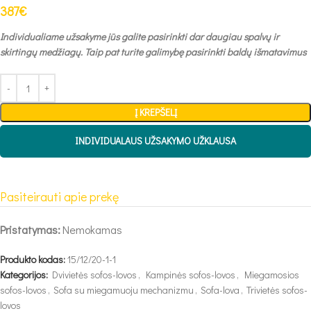
387
€
Individualiame užsakyme jūs galite pasirinkti dar daugiau spalvų ir
skirtingų medžiagų. Taip pat turite galimybę pasirinkti baldų išmatavimus
Į KREPŠELĮ
INDIVIDUALAUS UŽSAKYMO UŽKLAUSA
Pasiteirauti apie prekę
Pristatymas:
Nemokamas
Produkto kodas:
15/12/20-1-1
Kategorijos:
Dvivietės sofos-lovos
,
Kampinės sofos-lovos
,
Miegamosios
sofos-lovos
,
Sofa su miegamuoju mechanizmu
,
Sofa-lova
,
Trivietės sofos-
lovos