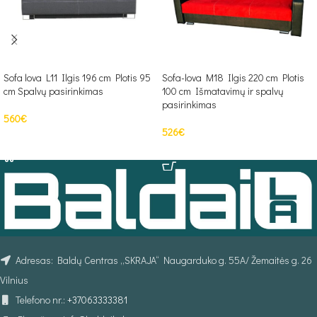
Sofa lova L11 Ilgis 196 cm Plotis 95
Sofa-lova M18 Ilgis 220 cm Plotis
cm Spalvų pasirinkimas
100 cm Išmatavimų ir spalvų
pasirinkimas
560
€
526
€
Į KREPŠELĮ
Į KREPŠELĮ
Adresas: Baldų Centras „SKRAJA“ Naugarduko g. 55A/ Žemaitės g. 26
Vilnius
Telefono nr.:
+37063333381