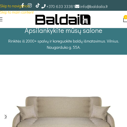
Skip to navigation
+370 633 33381
info@baldaila.lt
Skip to main content
0
Apsilankykite mūsų salone
Rinkitės iš 2000+ spalvų ir koreguokite baldų išmatavimus. Vilnius,
Naugarduko g. 55A.