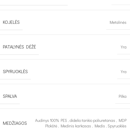
KOJELĖS
Metalinės
PATALYNĖS DĖŽĖ
Yra
SPYRUOKLĖS
Yra
SPALVA
Pilka
Audinys 100% PES
,
didelio tankio poliuretanas
,
MDP
MEDŽIAGOS
Plokštė
,
Medinis karkasas
,
Medis
,
Spyruoklės