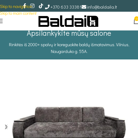
Skip to navigation
+370 633 33381
info@baldaila.lt
Skip to main content
0
Apsilankykite mūsų salone
Rinkitės iš 2000+ spalvų ir koreguokite baldų išmatavimus. Vilnius,
Naugarduko g. 55A.