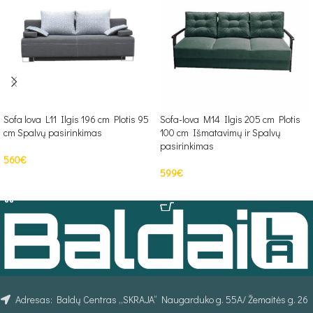
Sofa lova L11 Ilgis 196 cm Plotis 95
Sofa-lova M14 Ilgis 205 cm Plotis
cm Spalvų pasirinkimas
100 cm Išmatavimų ir Spalvų
pasirinkimas
560
€
599
€
Į KREPŠELĮ
PASIRINKTI SAVYBES
Adresas: Baldų Centras „SKRAJA“ Naugarduko g. 55A/ Žemaitės g. 26