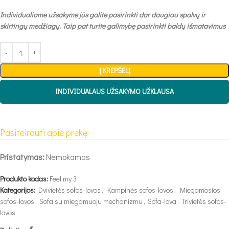
Individualiame užsakyme jūs galite pasirinkti dar daugiau spalvų ir
skirtingų medžiagų. Taip pat turite galimybę pasirinkti baldų išmatavimus
Į KREPŠELĮ
INDIVIDUALAUS UŽSAKYMO UŽKLAUSA
Pasiteirauti apie prekę
Pristatymas:
Nemokamas
Produkto kodas:
Feel my 3
Kategorijos:
Dvivietės sofos-lovos
,
Kampinės sofos-lovos
,
Miegamosios
sofos-lovos
,
Sofa su miegamuoju mechanizmu
,
Sofa-lova
,
Trivietės sofos-
lovos