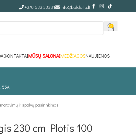
+370 633 33381
info@baldaila.lt
0
DAI
KONTAKTAI
MŪSŲ SALONAI
MEDŽIAGOS
NAUJIENOS
. 55A.
šmatavimų ir spalvų pasirinkimas
gis 230 cm Plotis 100