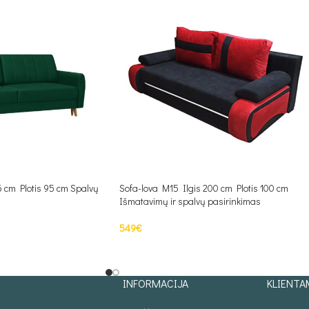
6 cm Plotis 95 cm Spalvų
Sofa-lova M15 Ilgis 200 cm Plotis 100 cm
Išmatavimų ir spalvų pasirinkimas
549
€
PASIRINKTI SAVYBES
INFORMACIJA
KLIENTA