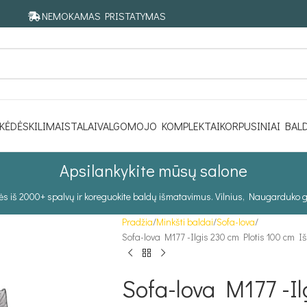
NEMOKAMAS PRISTATYMAS
KĖDĖS
KILIMAI
STALAI
VALGOMOJO KOMPLEKTAI
KORPUSINIAI BAL
Apsilankykite mūsų salone
tės iš 2000+ spalvų ir koreguokite baldų išmatavimus. Vilnius, Naugarduko g
Pradžia
Minkšti baldai
Sofa-lova
Sofa-lova M177 -Ilgis 230 cm Plotis 100 cm I
Sofa-lova M177 -Il