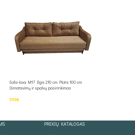
Sofa-lova M17 Ilgis 210 cm Plotis 100 cm
Sofa-lova M28 Ilgi
Išmatavimų ir spalvų pasirinkimas
Išmatavimų ir spal
599
€
520
€
PASIRINKTI SAVYBES
Į KREPŠELĮ
MS
PREKIŲ KATALOGAS