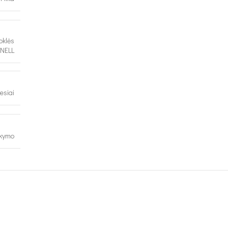
oklės
NELL
esiai
akymo