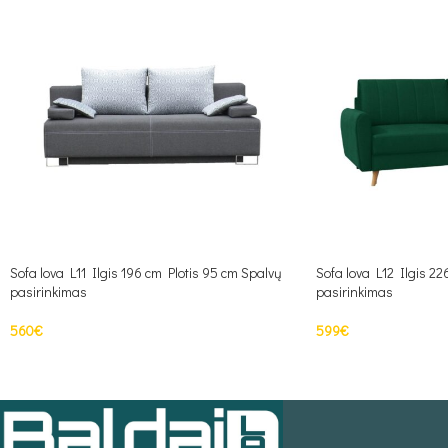
Sofa lova L11 Ilgis 196 cm Plotis 95 cm Spalvų
Sofa lova L12 Ilgis 22
pasirinkimas
pasirinkimas
560
€
599
€
Į KREPŠELĮ
Į KREPŠELĮ