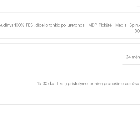
Audinys 100% PES
,
didelio tankio poliuretanas
,
MDP Plokštė
,
Medis
,
Spiru
BO
24 mėn
15-30 d.d. Tikslų pristatymo terminą pranešime po užs