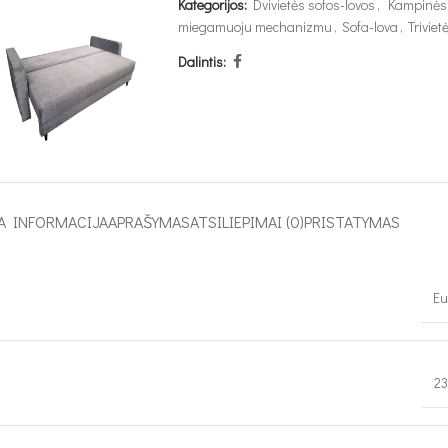
Kategorijos:
Dvivietės sofos-lovos
,
Kampinės 
miegamuoju mechanizmu
,
Sofa-lova
,
Triviet
Dalintis:
A INFORMACIJA
APRAŠYMAS
ATSILIEPIMAI (0)
PRISTATYMAS
Eu
23