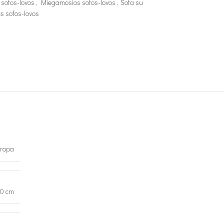
sofos-lovos
,
Miegamosios sofos-lovos
,
Sofa su
ės sofos-lovos
ropa
0 cm