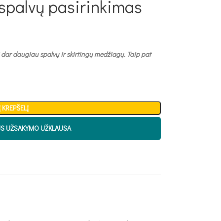
spalvų pasirinkimas
 dar daugiau spalvų ir skirtingų medžiagų. Taip pat
Į KREPŠELĮ
US UŽSAKYMO UŽKLAUSA