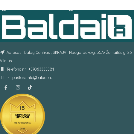
PASIRINKTI SAVYBES
Į KREPŠELĮ
Adresas: Baldų Centras „SKRAJA“ Naugarduko g. 55A/ Žemaitės g. 26
Vilnius
Telefono nr.:
+37063333381
El. paštas:
info@baldaila.lt