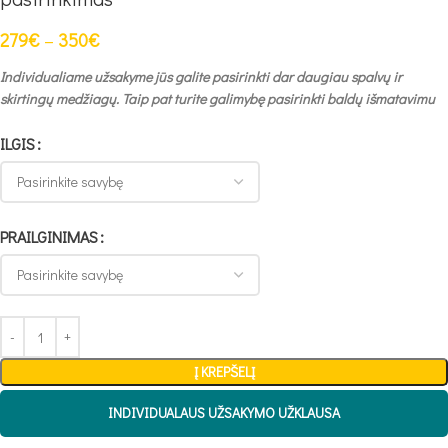
279
€
–
350
€
Individualiame užsakyme jūs galite pasirinkti dar daugiau spalvų ir
skirtingų medžiagų. Taip pat turite galimybę pasirinkti baldų išmatavimu
ILGIS
PRAILGINIMAS
Į KREPŠELĮ
INDIVIDUALAUS UŽSAKYMO UŽKLAUSA