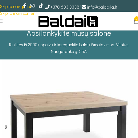
Skip to navigation
+370 633 33381
info@baldaila.lt
Skip to main content
0
Apsilankykite mūsų salone
Rinkitės iš 2000+ spalvų ir koreguokite baldų išmatavimus. Vilnius,
Naugarduko g. 55A.