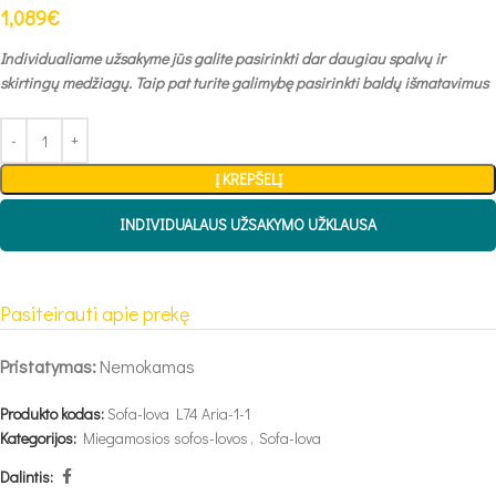
1,089
€
Individualiame užsakyme jūs galite pasirinkti dar daugiau spalvų ir
skirtingų medžiagų. Taip pat turite galimybę pasirinkti baldų išmatavimus
Į KREPŠELĮ
INDIVIDUALAUS UŽSAKYMO UŽKLAUSA
Pasiteirauti apie prekę
Pristatymas:
Nemokamas
Produkto kodas:
Sofa-lova L74 Aria-1-1
Kategorijos:
Miegamosios sofos-lovos
,
Sofa-lova
Dalintis: