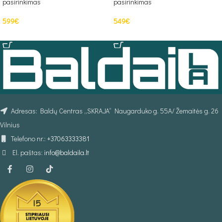
pasirinkimas
pasirinkimas
599
€
549
€
PASIRINKTI SAVYBES
PASIRINKTI SAVYBES
Adresas: Baldų Centras „SKRAJA“ Naugarduko g. 55A/ Žemaitės g. 26
Vilnius
Telefono nr.:
+37063333381
El. paštas:
info@baldaila.lt