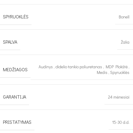
SPYRUOKLĖS
Bonell
SPALVA
Žalia
Audinys
,
didelio tankio poliuretanas
,
MDP Plokštė
,
MEDŽIAGOS
Medis
,
Spyruoklės
GARANTIJA
24 mėnesiai
PRISTATYMAS
15-30 d.d.