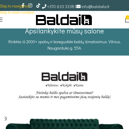
Skip to navigation
+370 633 33381
info@baldaila.lt
Skip to main content
0
Apsilankykite mūsų salone
Rinkitės iš 2000+ spalvų ir koreguokite baldų išmatavimus. Vilnius,
Naugarduko g. 55A.