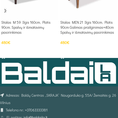
Stalas M 59 Ilgis 160cm, Plotis
Stalas MEN 21 Ilgis 160cm, Plotis
90cm. Spalvų ir išmatavimų
90cm Galimas prailginimas+40cm
pasirinkimas
Spalvų ir išmatavimų pasirinkimas
480
€
480
€
Į KREPŠELĮ
Į KREPŠELĮ
Adresas: Baldų Centras „SKRAJA“ Naugarduko g. 55A/ Žemaitės g. 26
Vilnius
Telefono nr.:
+37063333381
El. paštas:
info@baldaila.lt