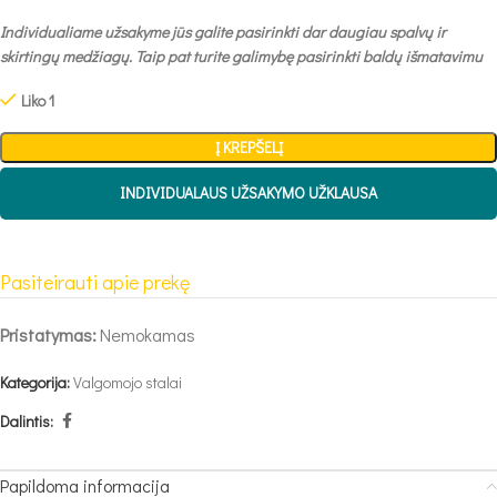
Individualiame užsakyme jūs galite pasirinkti dar daugiau spalvų ir
skirtingų medžiagų. Taip pat turite galimybę pasirinkti baldų išmatavimu
Liko 1
Į KREPŠELĮ
INDIVIDUALAUS UŽSAKYMO UŽKLAUSA
Pasiteirauti apie prekę
Pristatymas:
Nemokamas
Kategorija:
Valgomojo stalai
Dalintis:
Papildoma informacija