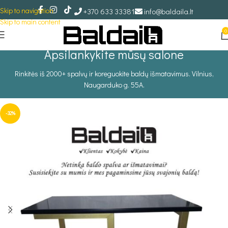
Skip to navigation
+370 633 33381
info@baldaila.lt
Skip to main content
0
Apsilankykite mūsų salone
Rinkitės iš 2000+ spalvų ir koreguokite baldų išmatavimus. Vilnius,
Naugarduko g. 55A.
-32%