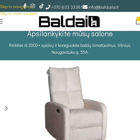
Skip to navigation
+370 633 33381
info@baldaila.lt
Skip to main content
0
Apsilankykite mūsų salone
Rinkitės iš 2000+ spalvų ir koreguokite baldų išmatavimus. Vilnius,
Naugarduko g. 55A.