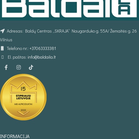
Adresas: Baldų Centras „SKRAJA“ Naugarduko g. 55A/ Žemaitės g. 26
Vilnius
Telefono nr.:
+37063333381
El. paštas:
info@baldaila.lt
INFORMACIJA