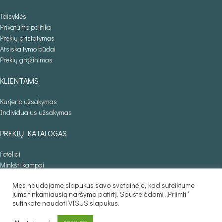
Taisyklės
Privatumo politika
Prekių pristatymas
Atsiskaitymo būdai
Prekių grąžinimas
KLIENTAMS
Kurjerio užsakymas
Individualus užsakymas
PREKIŲ KATALOGAS
Foteliai
Minkšti kampai
Lovos
Mes naudojame slapukus savo svetainėje, kad suteiktume
Sofos lovos
jums tinkamiausią naršymo patirtį. Spustelėdami „Priimti“
Stalai
sutinkate naudoti VISUS slapukus.
Baldaila.lt © 2025