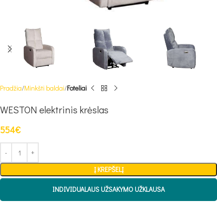
Pradžia
Minkšti baldai
Foteliai
WESTON elektrinis krėslas
554
€
Į KREPŠELĮ
INDIVIDUALAUS UŽSAKYMO UŽKLAUSA