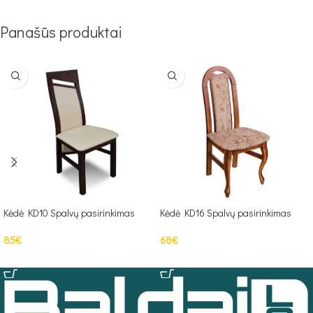
Panašūs produktai
Kėdė KD10 Spalvų pasirinkimas
Kėdė KD16 Spalvų pasirinkimas
85
€
68
€
Į KREPŠELĮ
Į KREPŠELĮ