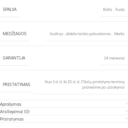
SPALVA
Balta
,
Ruda
MEDŽIAGOS
Audinys
,
didelio tankio poliuretanas
,
Medis
GARANTIJA
24 mėnesiai
Nuo 3 d. d. iki 20 d. d. (Tikslų pristatymo terminą
PRISTATYMAS
pranešime po užsakymo)
Aprašymas
Atsiliepimai (0)
Pristatymas