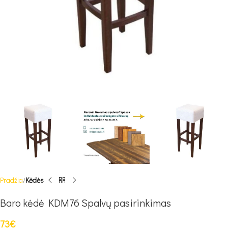
Pradžia
Kėdės
Baro kėdė KDM76 Spalvų pasirinkimas
73
€