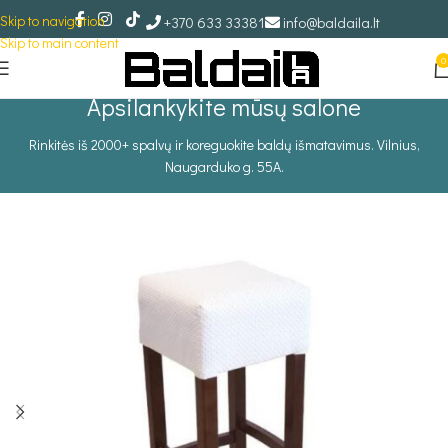
Skip to navigation
+370 633 33381
info@baldaila.lt
Skip to main content
0
Apsilankykite mūsų salone
Rinkitės iš 2000+ spalvų ir koreguokite baldų išmatavimus. Vilnius,
Naugarduko g. 55A.