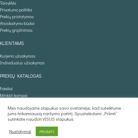
Taisyklės
Privatumo politika
Prekių pristatymas
Atsiskaitymo būdai
Prekių grąžinimas
KLIENTAMS
Kurjerio užsakymas
Individualus užsakymas
PREKIŲ KATALOGAS
Foteliai
Minkšti kampai
Lovos
Mes naudojame slapukus savo svetainėje, kad suteiktume
Sofos lovos
jums tinkamiausią naršymo patirtį. Spustelėdami „Priimti“
Stalai
sutinkate naudoti VISUS slapukus.
Baldaila.lt © 2025
Nustatymai
PRIIMTI