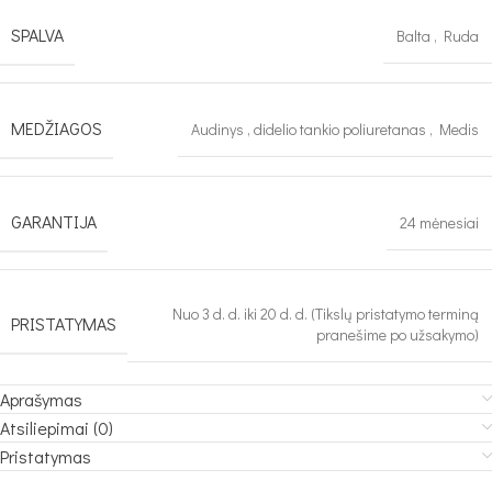
SPALVA
Balta
,
Ruda
MEDŽIAGOS
Audinys
,
didelio tankio poliuretanas
,
Medis
GARANTIJA
24 mėnesiai
Nuo 3 d. d. iki 20 d. d. (Tikslų pristatymo terminą
PRISTATYMAS
pranešime po užsakymo)
Aprašymas
Atsiliepimai (0)
Pristatymas