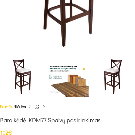
Pradžia
Kėdės
Baro kėdė KDM77 Spalvų pasirinkimas
102
€