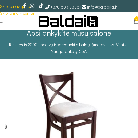
Skip to navigation
+370 633 33381
info@baldaila.lt
Skip to main content
0
Apsilankykite mūsų salone
Rinkitės iš 2000+ spalvų ir koreguokite baldų išmatavimus. Vilnius,
Naugarduko g. 55A.