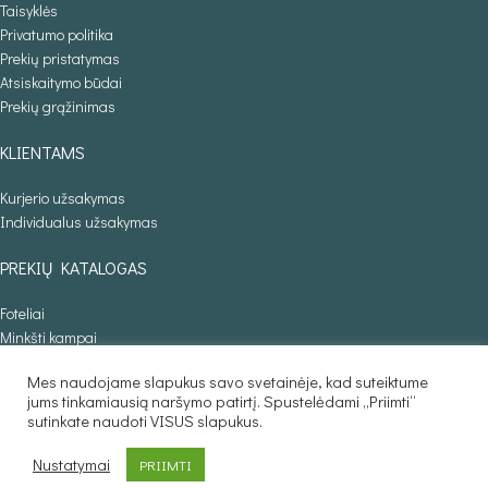
Taisyklės
Privatumo politika
Prekių pristatymas
Atsiskaitymo būdai
Prekių grąžinimas
KLIENTAMS
Kurjerio užsakymas
Individualus užsakymas
PREKIŲ KATALOGAS
Foteliai
Minkšti kampai
Lovos
Mes naudojame slapukus savo svetainėje, kad suteiktume
Sofos lovos
jums tinkamiausią naršymo patirtį. Spustelėdami „Priimti“
Stalai
sutinkate naudoti VISUS slapukus.
Baldaila.lt © 2025
Nustatymai
PRIIMTI